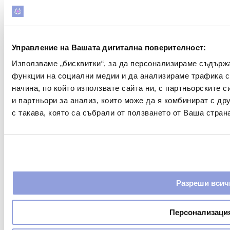
Управление на Вашата дигитална поверителност:
Използваме „бисквитки“, за да персонализираме съдърж
функции на социални медии и да анализираме трафика 
начина, по който използвате сайта ни, с партньорските 
и партньори за анализ, които може да я комбинират с д
Неманя
с такава, която са събрали от ползването от Ваша страна
Мениджър за български
Ние сме Ви достъпни по всяко
време!
Разреши всич
СВЪРЖЕТЕ СЕ С НАС
Персонализаци