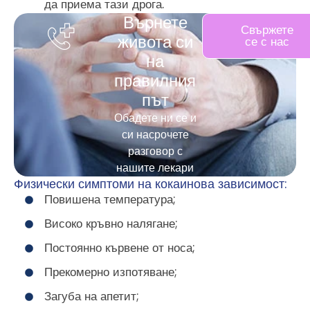
да приема тази дрога.
Върнете
Свържете
живота си
се с нас
на
правилния
път
Обадете ни се и
си насрочете
разговор с
нашите лекари
Физически симптоми на кокаинова зависимост:
Повишена температура;
Високо кръвно налягане;
Постоянно кървене от носа;
Прекомерно изпотяване;
Загуба на апетит;