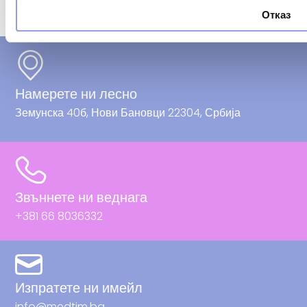
Отказ
Намерете ни лесно
Земунска 40б, Нови Бановци 22304, Србија
Звъннете ни веднага
+381 66 8036332
Изпратете ни имейл
info@medtim.bg