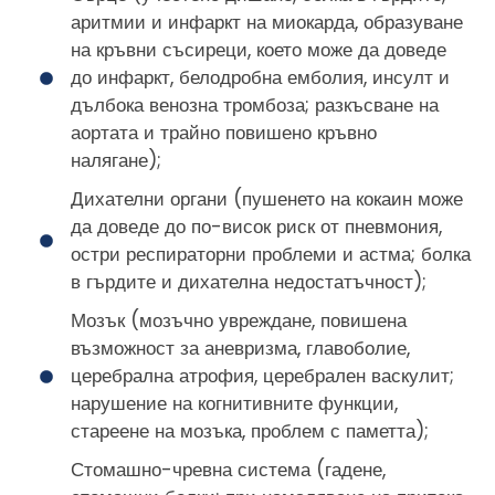
аритмии и инфаркт на миокарда, образуване
на кръвни съсиреци, което може да доведе
до инфаркт, белодробна емболия, инсулт и
дълбока венозна тромбоза; разкъсване на
аортата и трайно повишено кръвно
налягане);
Дихателни органи (пушенето на кокаин може
да доведе до по-висок риск от пневмония,
остри респираторни проблеми и астма; болка
в гърдите и дихателна недостатъчност);
Мозък (мозъчно увреждане, повишена
възможност за аневризма, главоболие,
церебрална атрофия, церебрален васкулит;
нарушение на когнитивните функции,
стареене на мозъка, проблем с паметта);
Стомашно-чревна система (гадене,