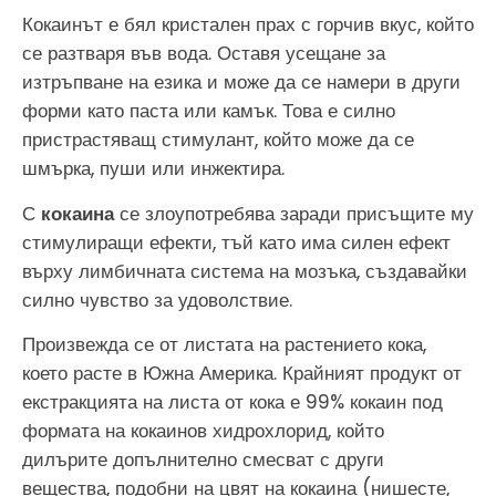
Кокаинът е бял кристален прах с горчив вкус, който
се разтваря във вода. Оставя усещане за
изтръпване на езика и може да се намери в други
форми като паста или камък. Това е силно
пристрастяващ стимулант, който може да се
шмърка, пуши или инжектира.
С
кокаина
се злоупотребява заради присъщите му
стимулиращи ефекти, тъй като има силен ефект
върху лимбичната система на мозъка, създавайки
силно чувство за удоволствие.
Произвежда се от листата на растението кока,
което расте в Южна Америка. Крайният продукт от
екстракцията на листа от кока е 99% кокаин под
формата на кокаинов хидрохлорид, който
дилърите допълнително смесват с други
вещества, подобни на цвят на кокаина (нишесте,