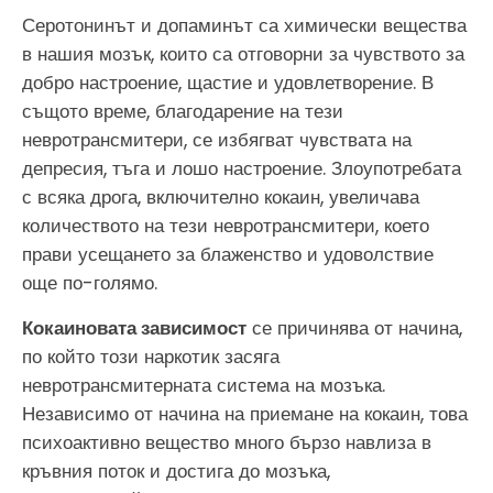
Серотонинът и допаминът са химически вещества
в нашия мозък, които са отговорни за чувството за
добро настроение, щастие и удовлетворение. В
същото време, благодарение на тези
невротрансмитери, се избягват чувствата на
депресия, тъга и лошо настроение. Злоупотребата
с всяка дрога, включително кокаин, увеличава
количеството на тези невротрансмитери, което
прави усещането за блаженство и удоволствие
още по-голямо.
Кокаиновата зависимост
се причинява от начина,
по който този наркотик засяга
невротрансмитерната система на мозъка.
Независимо от начина на приемане на кокаин, това
психоактивно вещество много бързо навлиза в
кръвния поток и достига до мозъка,