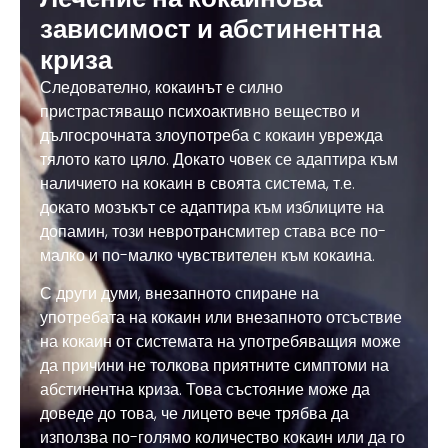
зависимост и абстинентна
криза
Следователно, кокаинът е силно
пристрастяващо психоактивно вещество и
дългосрочната злоупотреба с кокаин уврежда
тялото като цяло. Докато човек се адаптира към
наличието на кокаин в своята система, т.е.
докато мозъкът се адаптира към изблиците на
допамин, този невротрансмитер става все по-
малко и по-малко чувствителен към кокаина.
С други думи, внезапното спиране на
употребата на кокаин или внезапното отсъствие
на кокаин от системата на употребяващия може
да причини не толкова приятните симптоми на
абстинентна криза. Това състояние може да
доведе до това, че лицето вече трябва да
използва по-голямо количество кокаин или да го