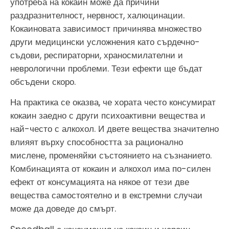
употреба на кокаин може да причини
раздразнителност, нервност, халюцинации.
Кокаиновата зависимост причинява множество
други медицински усложнения като сърдечно-
съдови, респираторни, храносмилателни и
неврологични проблеми. Тези ефекти ще бъдат
обсъдени скоро.
На практика се оказва, че хората често консумират
кокаин заедно с други психоактивни вещества и
най-често с алкохол. И двете вещества значително
влияят върху способността за рационално
мислене, променяйки състоянието на съзнанието.
Комбинацията от кокаин и алкохол има по-силен
ефект от консумацията на някое от тези две
вещества самостоятелно и в екстремни случаи
може да доведе до смърт.