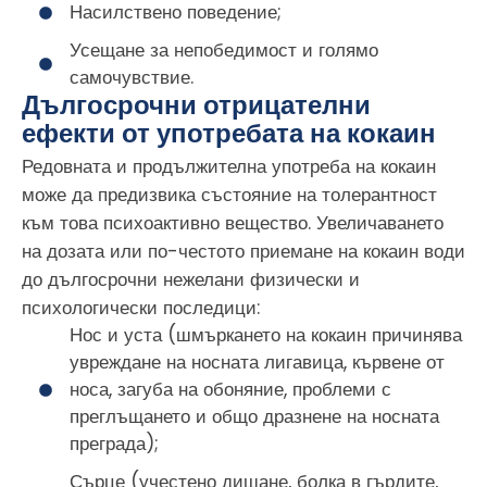
Насилствено поведение;
Усещане за непобедимост и голямо
самочувствие.
Дългосрочни отрицателни
ефекти от употребата на кокаин
Редовната и продължителна употреба на кокаин
може да предизвика състояние на толерантност
към това психоактивно вещество. Увеличаването
на дозата или по-честото приемане на кокаин води
до дългосрочни нежелани физически и
психологически последици:
Нос и уста (шмъркането на кокаин причинява
увреждане на носната лигавица, кървене от
носа, загуба на обоняние, проблеми с
преглъщането и общо дразнене на носната
преграда);
Сърце (учестено дишане, болка в гърдите,