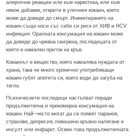
алергични реакции или към наркотика, или към
някои добавки, открити в уличния кокаин, което
може да доведе до смърт. Инжектирането на
кокаин също носи със себе си риск от ХИВ и HCV
инфекция. Оралната консумация на кокаин може
да доведе до чревна гангрена, последицата от
която е намален приток на кръв.
Кокаинът е вещество, което намалява нуждата от
храна, така че много хронично употребяващи
кокаин губят апетита си, което води до загуба на
тегло.
Психическите последици настъпват поради
продължителна и прекомерна консумация на
кокаин. Най-често могат да се появят параноя,
страхове, депресия, повишено кръвно налягане и
инсулт или инфаркт. Освен това продължителната