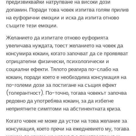
предизвиквайки натрупване на високи дози
допамин. Поради това човек изпитва голям прилив
на еуфорични емоции и иска да изпита отново
същите тези емоции.
Желанието да изпитате отново еуфорията
увеличава нуждата, тоест желанието на човек да
консумира кокаин, когато започват да се проявяват
отрицателни физически, психологически и
социални ефекти. Тялото реагира по-слабо на
кокаин, поради което е необходима консумация на
по-големи дози за постигане на същия ефект
(толерантност). По-точно, тогава човекът започва
редовно да употребява кокаин, за да избегне
неприятните симптоми на абстинентната криза.
Когато човек не може да устои на това желание за
консумация, което пречи на ежедневието му, тогава