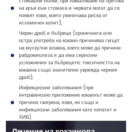
стомашни болки; при намаляване на притока
на кръв към стомаха и червата могат да се
появят язви, което увеличава риска от
исхемичен колит);
Черен дроб и бъбреци (хроничната или
остра употреба на кокаин причинява смърт
на мускулни влакна, което може да причини
рабдомиолиза и да има сериозни
усложнения за бъбреците; токсичността на
кокаина също значително уврежда черния
дроб);
Инфекциозни заболявания (при
интравенозно приложение кокаинът може да
причини гангрена, язви, но също и
инфекциозни заболявания като хепатит и
ХИВ).
Лечение на кокаинова