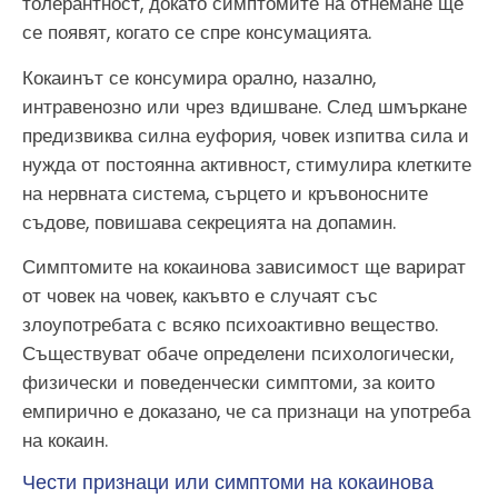
толерантност, докато симптомите на отнемане ще
се появят, когато се спре консумацията.
Кокаинът се консумира орално, назално,
интравенозно или чрез вдишване. След шмъркане
предизвиква силна еуфория, човек изпитва сила и
нужда от постоянна активност, стимулира клетките
на нервната система, сърцето и кръвоносните
съдове, повишава секрецията на допамин.
Симптомите на кокаинова зависимост ще варират
от човек на човек, какъвто е случаят със
злоупотребата с всяко психоактивно вещество.
Съществуват обаче определени психологически,
физически и поведенчески симптоми, за които
емпирично е доказано, че са признаци на употреба
на кокаин.
Чести признаци или симптоми на кокаинова