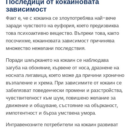
Последици от кокаиновата
зависимост
Факт е, че с кокаина се злоупотребява най-вече
заради чувството на еуфория, което предизвиква
това психоактивно вещество. Въпреки това, както
посочихме, кокаиновата зависимост причинява
множество нежелани последствия.
Поради шмъркането на кокаин се наблюдава
загуба на обоняние, кървене от носа, дразнене на
носната лигавица, което може да причини хронично
възпаление и хрема. При зависимите от кокаин се
забелязват поведенчески промени и разстройства,
чувствителност към шум, повишено желание за
движение и общуване, състояние на обърканост,
импотентност и бърза умствена умора.
Интравенозните потребители на кокаин развиват