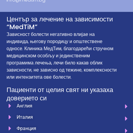
Център за лечение на зависимости
“MedTiM”
Зависност болести негативно влијае на
индивида, његову породицу и општествене
односе. Клиника МедТим, благодарећи стручном
медицинском особљу и јединственим
програмима лечења, лечи било какав облик
зависности, не зависно од тежине, комплексности
или интензитета ове болести.
Пациенти от целия свят ни указаха
доверието си
Англия
Италия
Франция