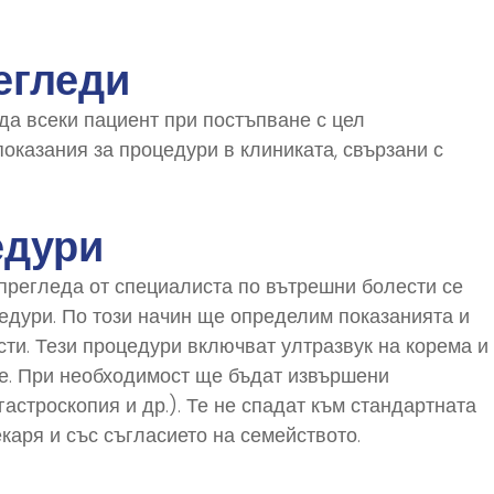
егледи
а всеки пациент при постъпване с цел
показания за процедури в клиниката, свързани с
едури
 прегледа от специалиста по вътрешни болести се
дури. По този начин ще определим показанията и
ти. Тези процедури включват ултразвук на корема и
ве. При необходимост ще бъдат извършени
астроскопия и др.). Те не спадат към стандартната
каря и със съгласието на семейството.