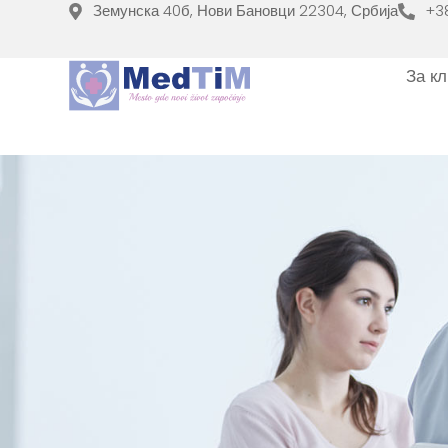
Земунска 40б, Нови Бановци 22304, Србија
+3
За к