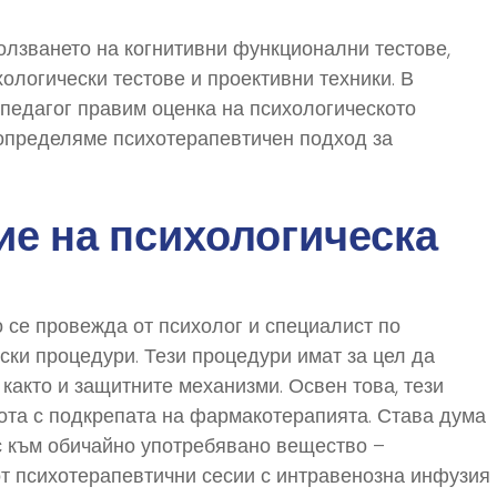
олзването на когнитивни функционални тестове,
хологически тестове и проективни техники. В
 педагог правим оценка на психологическото
о определяме психотерапевтичен подход за
ие на психологическа
 се провежда от психолог и специалист по
ски процедури. Тези процедури имат за цел да
както и защитните механизми. Освен това, тези
ота с подкрепата на фармакотерапията. Става дума
с към обичайно употребявано вещество –
т психотерапевтични сесии с интравенозна инфузия