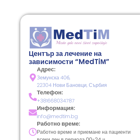
Център за лечение на
зависимости “MedTiМ”
Адрес:
Земунска 40б,
22304 Нови Бановци, Сърбия
Телефон:
+381668034787
Информация:
info@medtim.bg
Работно време:
Работно време и приемане на пациенти
всеки ден в периода 00-24 ч.