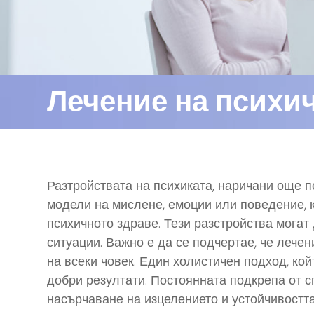
Лечение на психи
Разтройствата на психиката, наричани още п
модели на мислене, емоции или поведение,
психичното здраве. Тези разстройства могат 
ситуации. Важно е да се подчертае, че лече
на всеки човек. Един холистичен подход, кой
добри резултати. Постоянната подкрепа от с
насърчаване на изцелението и устойчивостта