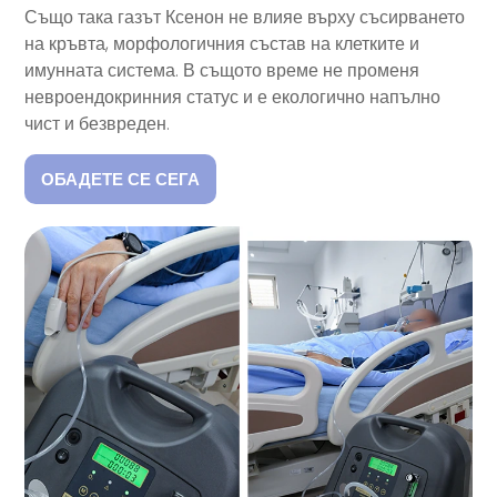
Също така газът Ксенон не влияе върху съсирването
на кръвта, морфологичния състав на клетките и
имунната система. В същото време не променя
невроендокринния статус и е екологично напълно
чист и безвреден.
ОБАДЕТЕ СЕ СЕГА