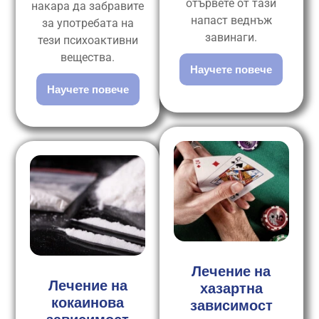
отървете от тази
накара да забравите
напаст веднъж
за употребата на
завинаги.
тези психоактивни
вещества.
Научете повече
Научете повече
Лечение на
Лечение на
хазартна
кокаинова
зависимост