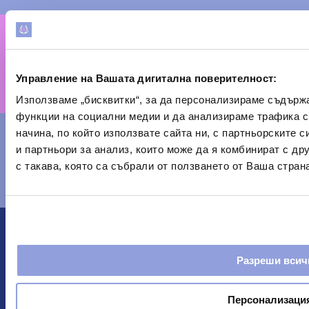
Звъннете ни веднага
Управление на Вашата дигитална поверителност:
+381 66 8036332
Използваме „бисквитки“, за да персонализираме съдърж
функции на социални медии и да анализираме трафика 
начина, по който използвате сайта ни, с партньорските 
и партньори за анализ, които може да я комбинират с д
Изпратете ни имейл
с такава, която са събрали от ползването от Ваша страна
info@medtim.bg
Център за лечение на зависимости
“MedTiM”
Зависност болести негативно влијае на
Разреши всич
индивида, његову породицу и општествене
односе. Клиника МедТим, благодарећи стручном
Персонализаци