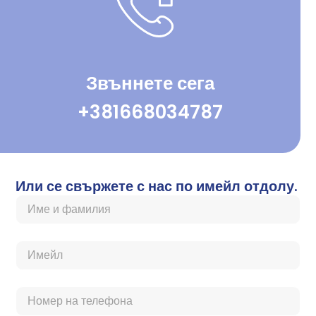
Звъннете сега
+381668034787
Или се свържете с нас по имейл отдолу.