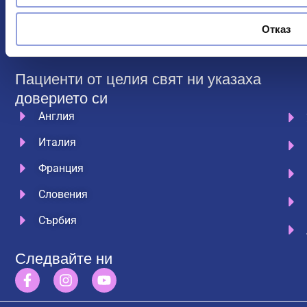
медицинском особљу и јединственим
програмима лечења, лечи било какав облик
Отказ
зависности, не зависно од тежине, комплексности
или интензитета ове болести.
Пациенти от целия свят ни указаха
доверието си
Англия
Италия
Франция
Словения
Сърбия
Следвайте ни