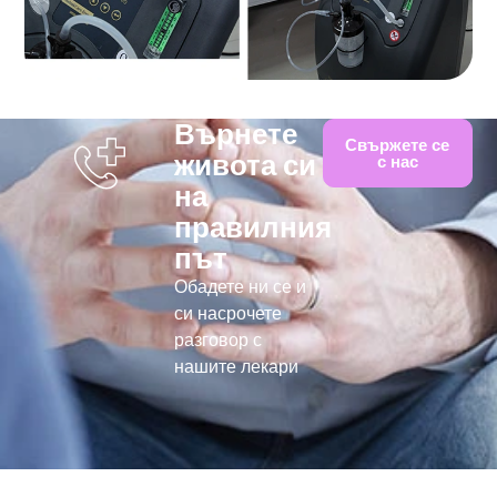
Върнете
Свържете се
живота си
с нас
на
правилния
път
Обадете ни се и
си насрочете
разговор с
нашите лекари