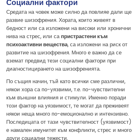
Социални фактори
Средата на човек може силно да повлияе дали ще
развие шизофрения. Хората, които живеят в
бедност или са изложени на високи или хронични
нива на стрес, или са
пристрастени към
психоактивни вещества
, са изложени на риск от
развитие на шизофрения. Много е важно да се
вземат предвид тези социални фактори при
диагностицирането на шизофренията.
По същия начин, тъй като всички сме различни,
някои хора са по-уязвими, т.е. по-чувствителни
към външни влияния и стимули. Именно поради
този фактор на уязвимост, те могат да преживеят
някои неща много по-емоционално и интензивно.
Последицата от тази чувствителност (уязвимост)
е намален имунитет към конфликти, стрес и много
други социални тежести.