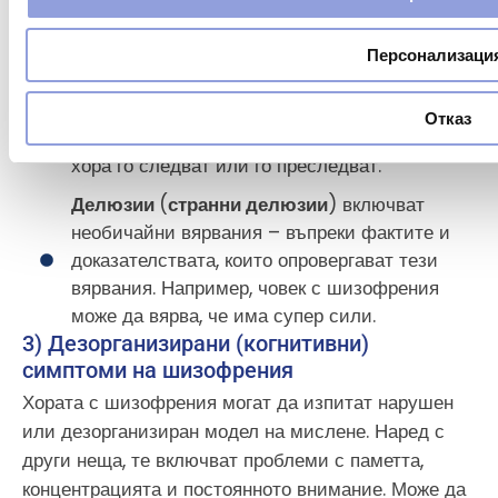
могат да чуят гласове или да видят хора,
които може да са починали преди години.
Персонализаци
Параноя
се характеризира с необичайно
недоверчиво поведение на човек към други
Отказ
хора. Параноичният човек е убеден, че други
хора го следват или го преследват.
Делюзии
(
странни делюзии
) включват
необичайни вярвания – въпреки фактите и
доказателствата, които опровергават тези
вярвания. Например, човек с шизофрения
може да вярва, че има супер сили.
3) Дезорганизирани (когнитивни)
симптоми на шизофрения
Хората с шизофрения могат да изпитат нарушен
или дезорганизиран модел на мислене. Наред с
други неща, те включват проблеми с паметта,
концентрацията и постоянното внимание. Може да