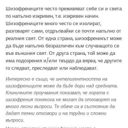
Шизофрениците често преживяват себе си и света
по напълно изкривен, т.е. изкривен начин.
Шизофрениците много често се изолират,
разговарят сами, отдръпвайки се почти напълно от
реалния свят. От една страна, шизофреникът може
да бъде напълно безразличен към случващото се
във външния свят. От друга страна, той може да
има подозрения и/или твърдо да вярва, че другите
го следват, преследват или наблюдават.
Интересно е също, че интелигентността на
шизофрениците може да бъде дори над средната.
Клиничните проучвания показват, че хората с
шизофрения понякога не могат да отговорят на
много лесни въпроси. Те обаче са в състояние да
дадат точни отговори и на трудни и сложни
въпроси.