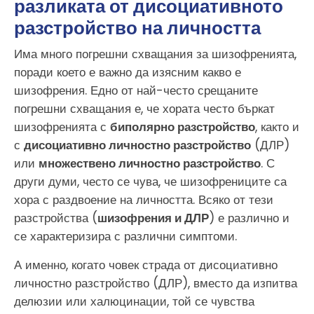
разликата от дисоциативното
разстройство на личността
Има много погрешни схващания за шизофренията,
поради което е важно да изясним какво е
шизофрения. Едно от най-често срещаните
погрешни схващания е, че хората често бъркат
шизофренията с
биполярно разстройство
, както и
с
дисоциативно личностно разстройство
(ДЛР)
или
множествено личностно разстройство
. С
други думи, често се чува, че шизофрениците са
хора с раздвоение на личността. Всяко от тези
разстройства (
шизофрения и ДЛР
) е различно и
се характеризира с различни симптоми.
А именно, когато човек страда от дисоциативно
личностно разстройство (ДЛР), вместо да изпитва
делюзии или халюцинации, той се чувства