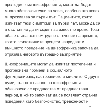
прелюдия към шизофренията, могат да бъдат
много обезпокоителни за човек, особено ако човек
ги преживява за първи път. Пациентите, които
изпитват тези симптоми за първи път, може да са
в състояние да ги скрият за известно време. Това
обаче става все по-трудно с течение на времето,
когато психотичните процеси напредват и
външното поведение на шизофреника започва да
отразява неговото вътрешно възприятие.
Шизофрениците могат да изпитат постепенни и
прогресивни промени в социалното
функциониране, настроението и мислите. С други
думи, пълното начало на шизофренията
обикновено се предшества от предшестващ
период, в който започват да се появяват странни
поведения като безпокойство,
тревожност
и