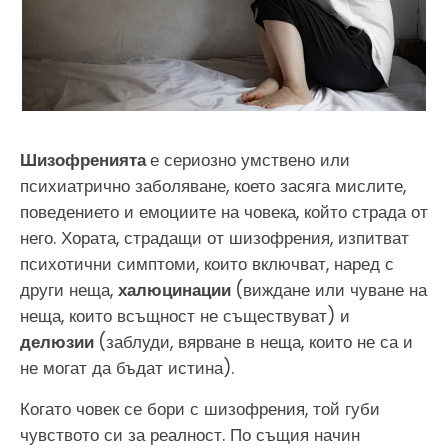
Шизофренията
е сериозно умствено или
психиатрично заболяване, което засяга мислите,
поведението и емоциите на човека, който страда от
него. Хората, страдащи от шизофрения, изпитват
психотични симптоми, които включват, наред с
други неща,
халюцинации
(виждане или чуване на
неща, които всъщност не съществуват) и
делюзии
(заблуди, вярване в неща, които не са и
не могат да бъдат истина).
Когато човек се бори с шизофрения, той губи
чувството си за реалност. По същия начин