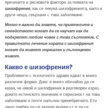
причините и рисковите фактори за появата на
шизофрения
, как се лекува шизофренията, както и
други неща, свързани с това заболяване.
Много
е важно да знаете, че приятелите и
семейството могат да се научат как да
подкрепят любим човек с това състояние. С
правилното лечение хората с шизофрения
могат да живеят нормален и пълноценен
живот.
Какво е шизофрения?
Проблемите с психичното здраве идват в много
различни форми. Днес е много обичайно да се
казва, че някой е шизофреник в разговорен израз,
докато истинското значение и сериозност на това
заболяване е почти напълно пренебрегнато. Ето
защо трябва да се зададе въпросът и да се