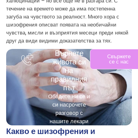
халюцинации – но все още не в разгара си. С
течение на времето може да има постепенна
загуба на чувството за реалност. Много хора с
шизофрения описват появата на необичайни
чувства, мисли и възприятия месеци преди някой
друг да види видими доказателства за тях.
Върнете
Свържете
живота си
се с нас
на
правилния
път
Обадете ни се и
си насрочете
разговор с
нашите лекари
Какво е шизофрения и