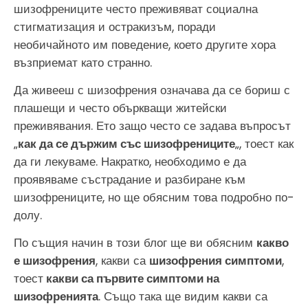
шизофрениците често преживяват социална
стигматизация и остракизъм, поради
необичайното им поведение, което другите хора
възприемат като странно.
Да живееш с шизофрения означава да се бориш с
плашещи и често объркващи житейски
преживявания. Ето защо често се задава въпросът
„
как да се държим със шизофрениците
„, тоест как
да ги лекуваме. Накратко, необходимо е да
проявяваме състрадание и разбиране към
шизофрениците, но ще обясним това подробно по-
долу.
По същия начин в този блог ще ви обясним
какво
е шизофрения
, какви са
шизофрения симптоми
,
тоест
какви са първите симптоми на
шизофренията
. Също така ще видим какви са