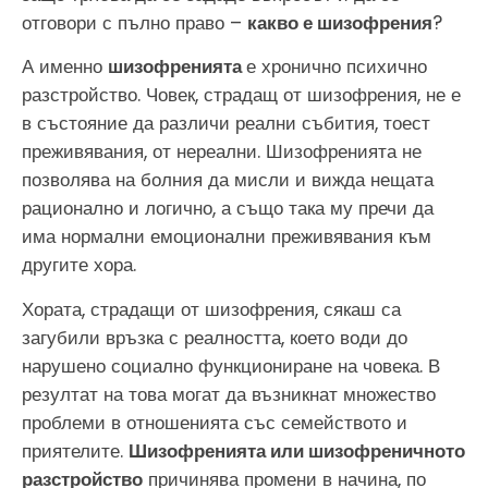
отговори с пълно право –
какво е шизофрения
?
А именно
шизофренията
е хронично психично
разстройство. Човек, страдащ от шизофрения, не е
в състояние да различи реални събития, тоест
преживявания, от нереални. Шизофренията не
позволява на болния да мисли и вижда нещата
рационално и логично, а също така му пречи да
има нормални емоционални преживявания към
другите хора.
Хората, страдащи от шизофрения, сякаш са
загубили връзка с реалността, което води до
нарушено социално функциониране на човека. В
резултат на това могат да възникнат множество
проблеми в отношенията със семейството и
приятелите.
Шизофренията или шизофреничното
разстройство
причинява промени в начина, по