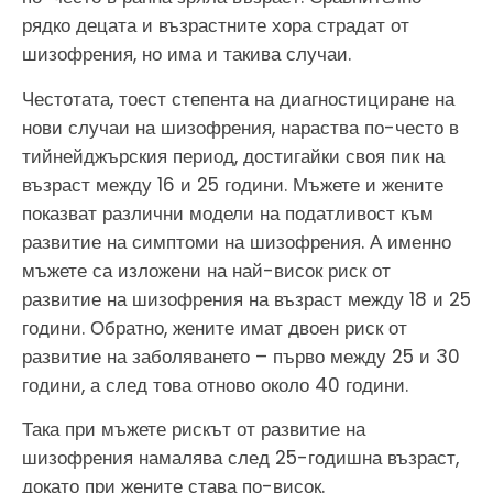
рядко децата и възрастните хора страдат от
шизофрения, но има и такива случаи.
Честотата, тоест степента на диагностициране на
нови случаи на шизофрения, нараства по-често в
тийнейджърския период, достигайки своя пик на
възраст между 16 и 25 години. Мъжете и жените
показват различни модели на податливост към
развитие на симптоми на шизофрения. А именно
мъжете са изложени на най-висок риск от
развитие на шизофрения на възраст между 18 и 25
години. Обратно, жените имат двоен риск от
развитие на заболяването – първо между 25 и 30
години, а след това отново около 40 години.
Така при мъжете рискът от развитие на
шизофрения намалява след 25-годишна възраст,
докато при жените става по-висок.