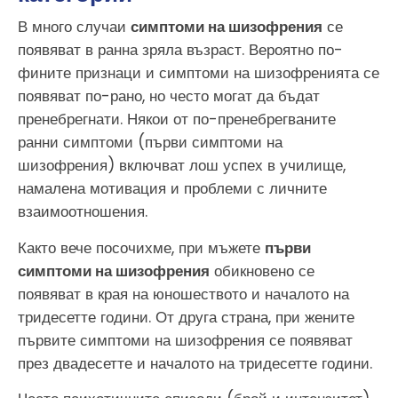
В много случаи
симптоми на шизофрения
се
появяват в ранна зряла възраст. Вероятно по-
фините признаци и симптоми на шизофренията се
появяват по-рано, но често могат да бъдат
пренебрегнати. Някои от по-пренебрегваните
ранни симптоми (първи симптоми на
шизофрения) включват лош успех в училище,
намалена мотивация и проблеми с личните
взаимоотношения.
Както вече посочихме, при мъжете
първи
симптоми на шизофрения
обикновено се
появяват в края на юношеството и началото на
тридесетте години. От друга страна, при жените
първите симптоми на шизофрения се появяват
през двадесетте и началото на тридесетте години.