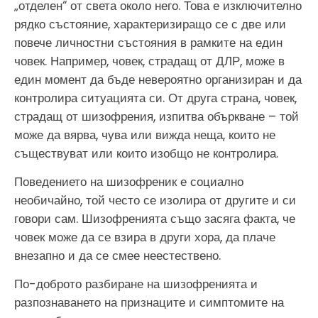
„отделен“ от света около него. Това е изключително
рядко състояние, характеризиращо се с две или
повече личностни състояния в рамките на един
човек. Например, човек, страдащ от ДЛР, може в
един момент да бъде невероятно организиран и да
контролира ситуацията си. От друга страна, човек,
страдащ от шизофрения, изпитва объркване – той
може да вярва, чува или вижда неща, които не
съществуват или които изобщо не контролира.
Поведението на шизофреник е социално
необичайно, той често се изолира от другите и си
говори сам. Шизофренията също засяга факта, че
човек може да се взира в други хора, да плаче
внезапно и да се смее неестествено.
По-доброто разбиране на шизофренията и
разпознаването на признаците и симптомите на