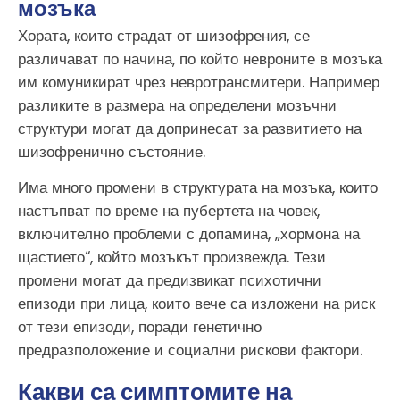
мозъка
Хората, които страдат от шизофрения, се
различават по начина, по който невроните в мозъка
им комуникират чрез невротрансмитери. Например
разликите в размера на определени мозъчни
структури могат да допринесат за развитието на
шизофренично състояние.
Има много промени в структурата на мозъка, които
настъпват по време на пубертета на човек,
включително проблеми с допамина, „хормона на
щастието“, който мозъкът произвежда. Тези
промени могат да предизвикат психотични
епизоди при лица, които вече са изложени на риск
от тези епизоди, поради генетично
предразположение и социални рискови фактори.
Какви са симптомите на