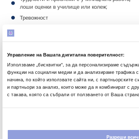
лоши оценки в училище или колеж;
Тревожност
Смътно подозрение към други хора;
Човек се държи и чувства различно и
различно от другите.
2) Положителни симптоми на шизофрения
Управление на Вашата дигитална поверителност:
Положителните симптоми на шизофренията са
Използваме „бисквитки“, за да персонализираме съдърж
симптоми, които присъстват в дадено лице, но не
функции на социални медии и да анализираме трафика 
трябва да бъдат, като налудни идеи, халюцинации,
начина, по който използвате сайта ни, с партньорските 
и партньори за анализ, които може да я комбинират с д
параноя и делюзии (странни делюзии). С други
с такава, която са събрали от ползването от Ваша страна
думи, тези симптоми не са характерни за хора,
които не страдат от шизофрения или друго
психично заболяване.
Халюцинации
са определени преживявания,
които изглеждат реални, но не съществуват в
реалния свят. Например, шизофрениците
Разреши всич