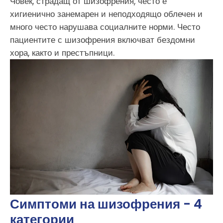
Човек, страдащ от шизофрения, често е
хигиенично занемарен и неподходящо облечен и
много често нарушава социалните норми. Често
пациентите с шизофрения включват бездомни
хора, както и престъпници.
Симптоми на шизофрения - 4
категории