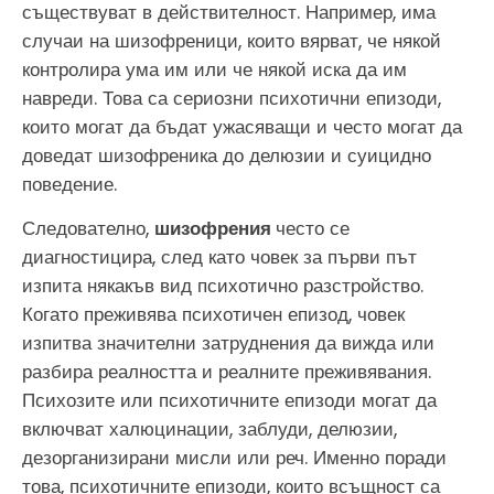
съществуват в действителност. Например, има
случаи на шизофреници, които вярват, че някой
контролира ума им или че някой иска да им
навреди. Това са сериозни психотични епизоди,
които могат да бъдат ужасяващи и често могат да
доведат шизофреника до делюзии и суицидно
поведение.
Следователно,
шизофрения
често се
диагностицира, след като човек за първи път
изпита някакъв вид психотично разстройство.
Когато преживява психотичен епизод, човек
изпитва значителни затруднения да вижда или
разбира реалността и реалните преживявания.
Психозите или психотичните епизоди могат да
включват халюцинации, заблуди, делюзии,
дезорганизирани мисли или реч. Именно поради
това, психотичните епизоди, които всъщност са