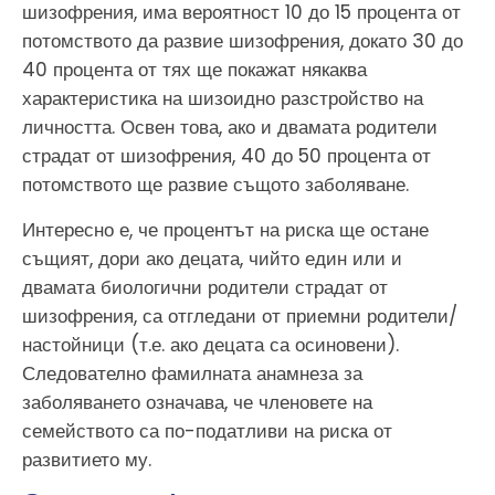
шизофрения, има вероятност 10 до 15 процента от
потомството да развие шизофрения, докато 30 до
40 процента от тях ще покажат някаква
характеристика на шизоидно разстройство на
личността. Освен това, ако и двамата родители
страдат от шизофрения, 40 до 50 процента от
потомството ще развие същото заболяване.
Интересно е, че процентът на риска ще остане
същият, дори ако децата, чийто един или и
двамата биологични родители страдат от
шизофрения, са отгледани от приемни родители/
настойници (т.е. ако децата са осиновени).
Следователно фамилната анамнеза за
заболяването означава, че членовете на
семейството са по-податливи на риска от
развитието му.