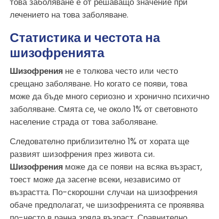
това заболяване е от решаващо значение при
лечението на това заболяване.
Статистика и честота на
шизофренията
Шизофрения
не е толкова често или често
срещано заболяване. Но когато се появи, това
може да бъде много сериозно и хронично психично
заболяване. Смята се, че около 1% от световното
население страда от това заболяване.
Следователно приблизително 1% от хората ще
развият шизофрения през живота си.
Шизофрения
може да се появи на всяка възраст,
тоест може да засегне всеки, независимо от
възрастта. По-скорошни случаи на шизофрения
обаче предполагат, че шизофренията се проявява
по-често в ранна зряла възраст. Сравнително