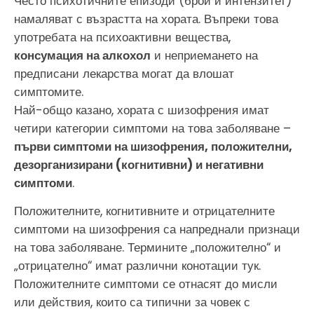
Често психотичните епизоди (брой и интензитет)
намаляват с възрастта на хората. Въпреки това
употребата на психоактивни вещества,
консумация на алкохол
и неприемането на
предписани лекарства могат да влошат
симптомите.
Най-общо казано, хората с шизофрения имат
четири категории симптоми на това заболяване –
първи симптоми на шизофрения, положителни,
дезорганизирани (когнитивни) и негативни
симптоми
.
Положителните, когнитивните и отрицателните
симптоми на шизофрения са напреднали признаци
на това заболяване. Термините „положително“ и
„отрицателно“ имат различни конотации тук.
Положителните симптоми се отнасят до мисли
или действия, които са типични за човек с