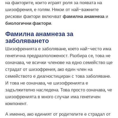
на факторите, които играят роля за появата на
шизофрения, е голям. Някои от най-важните
рискови фактори включват
фамилна анамнеза
и
биологични фактори
.
Фамилна анамнеза за
заболяването
Шизофренията е заболяване, което най-често има
генетична предразположеност. Разбира се, това не
означава, че всички членове на едно семейство ще
страдат от шизофрения, ако един член на
семейството е диагностициран с това заболяване.
И това не означава, че шизофренията е
задължително наследена. Това просто означава, че
шизофренията в много случаи има генетичен
компонент.
А именно, ако единият от родителите е страдал от