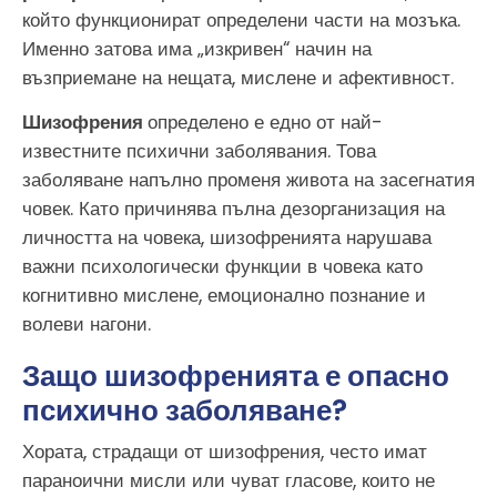
който функционират определени части на мозъка.
Именно затова има „изкривен“ начин на
възприемане на нещата, мислене и афективност.
Шизофрения
определено е едно от най-
известните психични заболявания. Това
заболяване напълно променя живота на засегнатия
човек. Като причинява пълна дезорганизация на
личността на човека, шизофренията нарушава
важни психологически функции в човека като
когнитивно мислене, емоционално познание и
волеви нагони.
Защо шизофренията е опасно
психично заболяване?
Хората, страдащи от шизофрения, често имат
параноични мисли или чуват гласове, които не