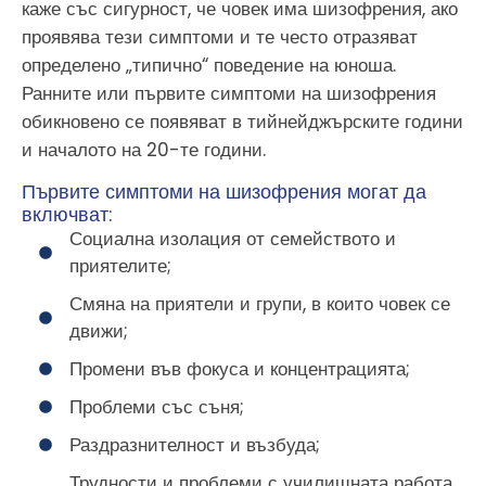
каже със сигурност, че човек има шизофрения, ако
проявява тези симптоми и те често отразяват
определено „типично“ поведение на юноша.
Ранните или първите симптоми на шизофрения
обикновено се появяват в тийнейджърските години
и началото на 20-те години.
Първите симптоми на шизофрения могат да
включват:
Социална изолация от семейството и
приятелите;
Смяна на приятели и групи, в които човек се
движи;
Промени във фокуса и концентрацията;
Проблеми със съня;
Раздразнителност и възбуда;
Трудности и проблеми с училищната работа,