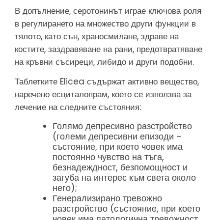
В допълнение, серотонинът играе ключова роля
в регулирането на множество други функции в
тялото, като сън, храносмилане, здраве на
костите, заздравяване на рани, предотвратяване
на кръвни съсиреци, либидо и други подобни.
Таблетките Elicea съдържат активно вещество,
наречено есциталопрам, което се използва за
лечение на следните състояния:
Голямо депресивно разстройство
(големи депресивни епизоди –
състояние, при което човек има
постоянно чувство на тъга,
безнадеждност, безпомощност и
загуба на интерес към света около
него);
Генерализирано тревожно
разстройство (състояние, при което
човек има патологична тревожност,