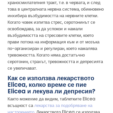
храносмилателния тракт, т.е. в червата, и след
това в централната нервна система, обикновено
инхибира възбудимостта на нервните клетки.
Когато човек изпитва стрес, серотонинът се
освобождава, за да успокои и намали
възбудимостта на стресовите клетки, което
прави потока на информация към и от мозъка
по-организиран и регулиран, което намалява
тревожността. Когато няма достатъчно
серотонин, страхът, тревожността и депресията
се увеличават.
Как се използва лекарството
Elicea, колко време се пие
Elicea и лекува ли депресия?
Както можехме да видим, таблетките Elicea
всъщност са
лекарства за подобряване на
настроението.
Лекарството Elicea се използва