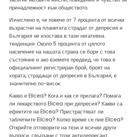
принадлежност към обществото.
Изчислено е, че повече от 7 процента от всички
възрастни на планетата страдат от депресия и
България не изостава в тази негативна
тенденция. Около 5 процента от цялото
население на нашата страна се бори с това
състояние и ако вземете предвид, че това е
официалният регистриран брой, броят на
хората, страдащи от депресия в България, е
значително по-висок.
Какво е Elicea? Кога и как се прилага? Помага
ли лекарството Elicea при депресия? Какви са
ефектите на Elicea? Пристрастяват ли
таблетките Elicea? Колко време се пие Elicea?
Открийте отговорите на тези и всички други
въпроси, свързани с този антидепресант.