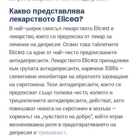
Какво представлява
лекарството Elicea?
В най-широк смисъл лекарството Elicea е
лекарство, което се предписва от лекар за
лечение на депресия. Освен това таблетките
Elicea са едни от най-често предписваните
антидепресанти. Лекарството Elicea принадлежи
към групата антидепресанти, наречени SSRIs –
селективни инхибитори на обратното захващане
на серотонина. Тези антидепресанти, които се
предписват също толкова често, колкото и
трицикличните антидепресанти, действат, като
повишават нивата на серотонин в мозъка –
хормонът на „чувството на добро“, който играе
жизненоважна роля в предотвратяването на
депресия и
тревожност
.