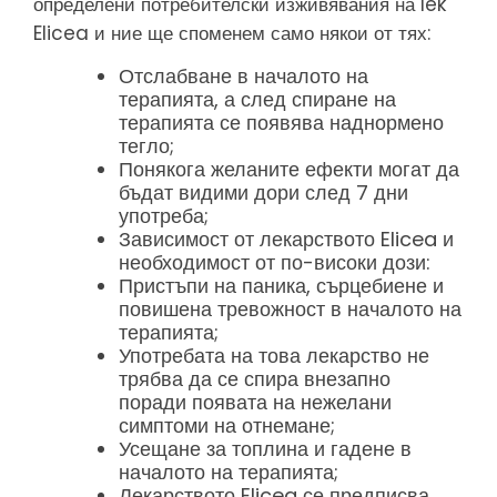
определени потребителски изживявания на lek
Elicea и ние ще споменем само някои от тях:
Отслабване в началото на
терапията, а след спиране на
терапията се появява наднормено
тегло;
Понякога желаните ефекти могат да
бъдат видими дори след 7 дни
употреба;
Зависимост от лекарството Elicea и
необходимост от по-високи дози:
Пристъпи на паника, сърцебиене и
повишена тревожност в началото на
терапията;
Употребата на това лекарство не
трябва да се спира внезапно
поради появата на нежелани
симптоми на отнемане;
Усещане за топлина и гадене в
началото на терапията;
Лекарството Elicea се предписва