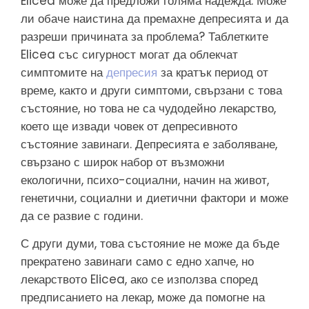
Elicea може да предложи голяма надежда. Може
ли обаче наистина да премахне депресията и да
разреши причината за проблема? Таблетките
Elicea със сигурност могат да облекчат
симптомите на
депресия
за кратък период от
време, както и други симптоми, свързани с това
състояние, но това не са чудодейно лекарство,
което ще извади човек от депресивното
състояние завинаги. Депресията е заболяване,
свързано с широк набор от възможни
екологични, психо-социални, начин на живот,
генетични, социални и диетични фактори и може
да се развие с години.
С други думи, това състояние не може да бъде
прекратено завинаги само с едно хапче, но
лекарството Elicea, ако се използва според
предписанието на лекар, може да помогне на