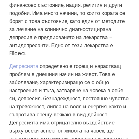
финансово състояние, нация, религия и други
подобни. Има много начини, по които хората се
борят с това състояние, като един от методите
за лечение на клинично диагностицирана
депресия е предписването на лекарства –
антидепресанти. Едно от тези лекарства е
Elicea.
Депресията
определено е горещ и нарастващ
проблем в днешния начин на живот. Това е
заболяване, характеризиращо се с общо
настроение и тъга, затваряне на човека в себе
си, депресия, безнадеждност, постоянно чувство
на тревожност, липса на воля и енергия, както и
съпротива срещу всякакъв вид дейност.
Депресията има отрицателно въздействие
върху всеки аспект от живота на човек, ще
засегне неговите мисли, поведение и чувство за