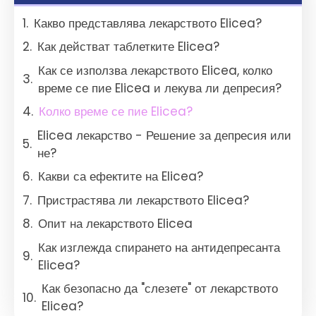
Какво представлява лекарството Elicea?
Как действат таблетките Elicea?
Как се използва лекарството Elicea, колко
време се пие Elicea и лекува ли депресия?
Колко време се пие Elicea?
Elicea лекарство - Решение за депресия или
не?
Какви са ефектите на Elicea?
Пристрастява ли лекарството Elicea?
Опит на лекарството Elicea
Как изглежда спирането на антидепресанта
Elicea?
Как безопасно да "слезете" от лекарството
Elicea?