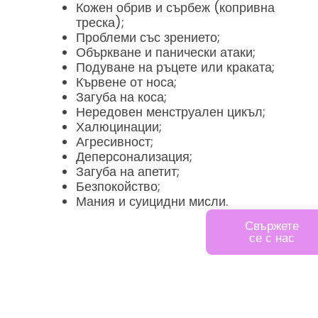
Кожен обрив и сърбеж (копривна
треска);
Проблеми със зрението;
Объркване и панически атаки;
Подуване на ръцете или краката;
Кървене от носа;
Загуба на коса;
Нередовен менструален цикъл;
Халюцинации;
Агресивност;
Деперсонализация;
Загуба на апетит;
Безпокойство;
Мания и суицидни мисли.
Върнете
Свържете
живота си
се с нас
на
правилния
път
Обадете ни се