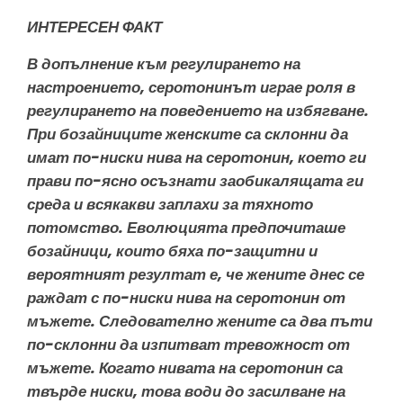
ИНТЕРЕСЕН ФАКТ
В допълнение към регулирането на
настроението, серотонинът играе роля в
регулирането на поведението на избягване.
При бозайниците женските са склонни да
имат по-ниски нива на серотонин, което ги
прави по-ясно осъзнати заобикалящата ги
среда и всякакви заплахи за тяхното
потомство. Еволюцията предпочиташе
бозайници, които бяха по-защитни и
вероятният резултат е, че жените днес се
раждат с по-ниски нива на серотонин от
мъжете. Следователно жените са два пъти
по-склонни да изпитват тревожност от
мъжете. Когато нивата на серотонин са
твърде ниски, това води до засилване на