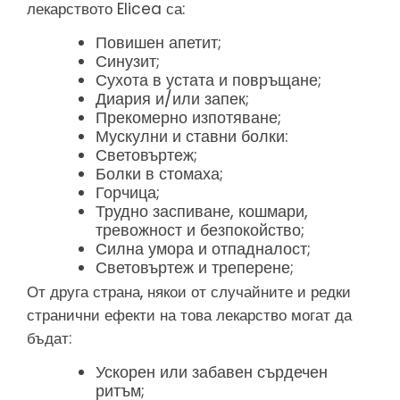
лекарството Elicea са:
Повишен апетит;
Синузит;
Сухота в устата и повръщане;
Диария и/или запек;
Прекомерно изпотяване;
Мускулни и ставни болки:
Световъртеж;
Болки в стомаха;
Горчица;
Трудно заспиване, кошмари,
тревожност и безпокойство;
Силна умора и отпадналост;
Световъртеж и треперене;
От друга страна, някои от случайните и редки
странични ефекти на това лекарство могат да
бъдат:
Ускорен или забавен сърдечен
ритъм;