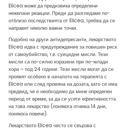
Elicea може да предизвика определени
нежелани реакции. Преди да разгледаме по-
отблизо последствията от Elicea, трябва да се
направят няколко важни точки.
Подобно на други антидепресанти, лекарството
Elicea идва с предупреждение за повишен риск
от самоубийство, т.е. суицидни мисли. Тези
мисли са по-силно изразени при по-млади
хора – под 24 години. Тези мисли могат да се
проявят особено в началото на терапията с
Elicea или след промяна на дозата, като се има
предвид, че е необходимо да мине определен
период от време, за да се усети ефективността
на това лекарство (понякога отнема 14 дни,
понякога повече).
Лекарството Elicea често се свързва с