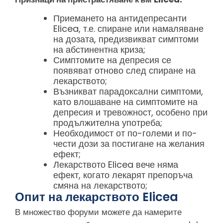
Приемането на антидепресанти
Elicea, т.е. спиране или намаляване
на дозата, предизвикват симптоми
на абстинентна криза;
Симптомите на депресия се
появяват отново след спиране на
лекарството;
Възникват парадоксални симптоми,
като влошаване на симптомите на
депресия и тревожност, особено при
продължителна употреба;
Необходимост от по-големи и по-
чести дози за постигане на желания
ефект;
Лекарството Elicea вече няма
ефект, когато лекарят препоръча
смяна на лекарството;
Опит на лекарството Elicea
В множество форуми можете да намерите