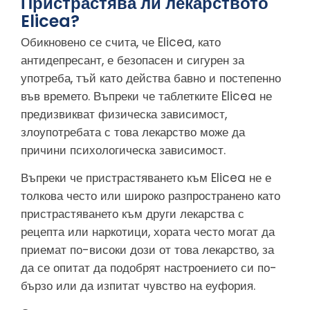
Пристрастява ли лекарството
Elicea?
Обикновено се счита, че Elicea, като
антидепресант, е безопасен и сигурен за
употреба, тъй като действа бавно и постепенно
във времето. Въпреки че таблетките Elicea не
предизвикват физическа зависимост,
злоупотребата с това лекарство може да
причини психологическа зависимост.
Въпреки че пристрастяването към Elicea не е
толкова често или широко разпространено като
пристрастяването към други лекарства с
рецепта или наркотици, хората често могат да
приемат по-високи дози от това лекарство, за
да се опитат да подобрят настроението си по-
бързо или да изпитат чувство на еуфория.