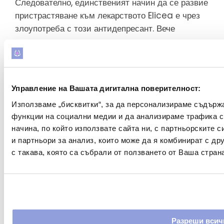
Следователно, единственият начин да се развие
пристрастяване към лекарството Elicea е чрез
злоупотреба с този антидепресант. Вече
споменахме всички начини, по които може да се
злоупотреби с лекарството Elicea. Хората с
анамнеза за разстройства, свързани с
употребата на вещества, може да са по-
Управление на Вашата дигитална поверителност:
податливи на злоупотреба с Elicea.
Използваме „бисквитки“, за да персонализираме съдърж
Не се препоръчва да се удвоява дозата, нито да
функции на социални медии и да анализираме трафика 
се приема лекарството с други вещества.
начина, по който използвате сайта ни, с партньорските 
Смесването на този антидепресант с алкохол
е
и партньори за анализ, които може да я комбинират с д
особено опасно, тъй като тази комбинация може
с такава, която са събрали от ползването от Ваша страна
да причини сериозни здравословни усложнения
и предозиране.
Дори кратък период на злоупотреба с таблетки
Elicea може да предизвика пристрастяване,
Разреши всич