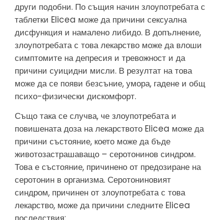
други подобни. По същия начин злоупотребата с
таблетки Elicea може да причини сексуална
дисфункция и намалено либидо. В допълнение,
злоупотребата с това лекарство може да влоши
симптомите на депресия и тревожност и да
причини суицидни мисли. В резултат на това
може да се появи безсъние, умора, гадене и общ
психо-физически дискомфорт.
Също така се случва, че злоупотребата и
повишената доза на лекарството Elicea може да
причини състояние, което може да бъде
животозастрашаващо – серотонинов синдром.
Това е състояние, причинено от предозиране на
серотонин в организма. Серотониновият
синдром, причинен от злоупотребата с това
лекарство, може да причини следните Elicea
последствия: