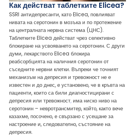
Как действат таблетките Elicea?
SSRI антидепресанти, като Elicea, повлияват
нивата на серотонин в мозъка и по протежение
на централната нервна система (ЦНС).
Таблетките Elicea действат чрез селективно
блокиране на усвояването на серотонин. С други
думи, лекарството Elicea блокира
реабсорбцията на наличния серотонин от
съседните нервни клетки. Въпреки че точният
механизъм на депресия и тревожност не е
известен и до днес, е установено, че в кръвта на
пациенти, които са били диагностицирани с
депресия или тревожност
,
има ниско ниво на
серотонин – невротрансмитер, който, както вече
казахме, посочено, е свързано с усещане за
настроение и, следователно, състояние на
депресия.