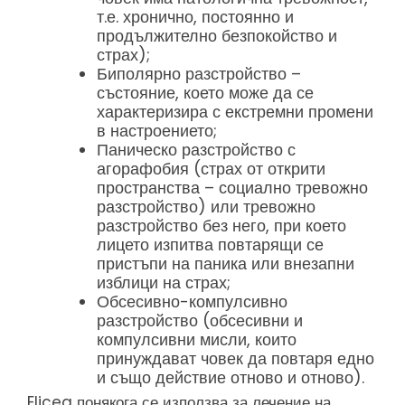
т.е. хронично, постоянно и
продължително безпокойство и
страх);
Биполярно разстройство –
състояние, което може да се
характеризира с екстремни промени
в настроението;
Паническо разстройство с
агорафобия (страх от открити
пространства – социално тревожно
разстройство) или тревожно
разстройство без него, при което
лицето изпитва повтарящи се
пристъпи на паника или внезапни
изблици на страх;
Обсесивно-компулсивно
разстройство (обсесивни и
компулсивни мисли, които
принуждават човек да повтаря едно
и също действие отново и отново).
Elicea понякога се използва за лечение на