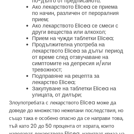
по-дълго от предписаното;
Ако лекарството Elicea се приема
по начин, различен от пероралния
прием;
Ако лекарството Elicea се смеси с
други вещества или алкохол;
Прием на чужди таблетки Elicea;
Продължителна употреба на
лекарството Elicea за дълъг период
от време след отзвучаване на
симптомите на депресия и/или
тревожност;
Подправяне на рецепта за
лекарство Elicea;
Закупуване на таблетки Elicea на
улицата, от дилъри;
Злоупотребата с лекарството Elicea може да
доведе до множество нежелани последствия, но
също така е особено опасно да се направи това,
тъй като 20 до 50 процента от хората, които
използват лекарството Elicea, изпитват криза на