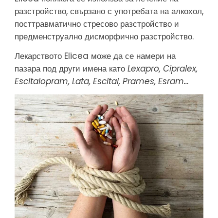
разстройство, свързано с употребата на алкохол,
посттравматично стресово разстройство и
предменструално дисморфично разстройство.
Лекарството Elicea може да се намери на
пазара под други имена като
Lexapro, Cipralex,
Escitalopram, Lata, Escital, Prames, Esram…