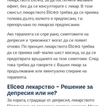
лекарството Elicea, за да постигнете желания
ефект, без да се консултирате с лекар. В този
смисъл лекарството Elicea трябва да се приема
толкова дълго, колкото е предписано, т.е.
препоръчано по лекарско предписание.
Ако терапията се спре рано, симптомите на
депресия и тревожност могат да се появят
отново. По принцип лекарството Elicea трябва
да се приема най-малко шест месеца, за да се
предотврати връщането на тези симптоми. След
това трябва да говорите с Вашия лекар за
продължаване или евентуално спиране на
терапията.
Elicea лекарство - Решение за
депресия или не?
За хората, страдащи от депресия, лекарството