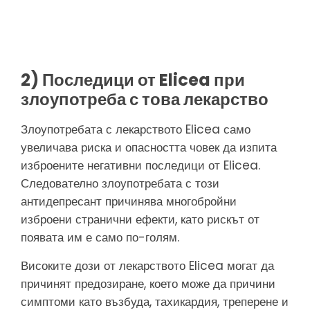
и си насрочете
разговор с
нашите лекари
2) Последици от Elicea при
злоупотреба с това лекарство
Злоупотребата с лекарството Elicea само
увеличава риска и опасността човек да изпита
изброените негативни последици от Elicea.
Следователно злоупотребата с този
антидепресант причинява многобройни
изброени странични ефекти, като рискът от
появата им е само по-голям.
Високите дози от лекарството Elicea могат да
причинят предозиране, което може да причини
симптоми като възбуда, тахикардия, треперене и