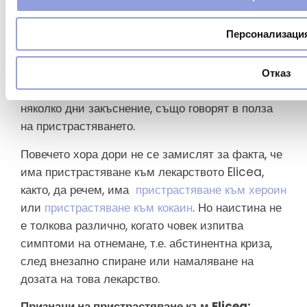
тоест човек ще започне да чувства, че наистина
зависи от това лекарство, за да „преживее“ деня.
Персонализаци
Oпитът на много хора, които са забелязали, че
са пристрастени към това лекарство, след като
са пропуснали сутрешната си доза или след
Отказ
като са взели рецептата си за това лекарство с
няколко дни закъснение, също говорят в полза
на пристрастяването.
Повечето хора дори не се замислят за факта, че
има пристрастяване към лекарството Elicea,
както, да речем, има
пристрастяване към хероин
или
пристрастяване към кокаин
. Но наистина не
е толкова различно, когато човек изпитва
симптоми на отнемане, т.е. абстинентна криза,
след внезапно спиране или намаляване на
дозата на това лекарство.
Признаци на пристрастяване към Elicea: