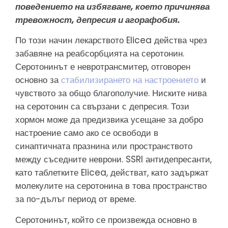
поведението на избягване, което причинява
тревожност, депресия и агорафобия.
По този начин лекарството Elicea действа чрез
забавяне на реабсорбцията на серотонин.
Серотонинът е невротрансмитер, отговорен
основно за
стабилизирането на настроението
и
чувството за общо благополучие. Ниските нива
на серотонин са свързани с депресия. Този
хормон може да предизвика усещане за добро
настроение само ако се освободи в
синаптичната празнина или пространството
между съседните неврони. SSRI антидепресанти,
като таблетките Elicea, действат, като задържат
молекулите на серотонина в това пространство
за по-дълъг период от време.
Серотонинът, който се произвежда основно в