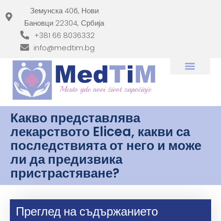
Земунска 40б, Нови
Бановци 22304, Србија
+381 66 8036332
info@medtim.bg
Какво представлява
лекарството Elicea, какви са
последствията от него и може
ли да предизвика
пристрастяване?
Преглед на съдържанието