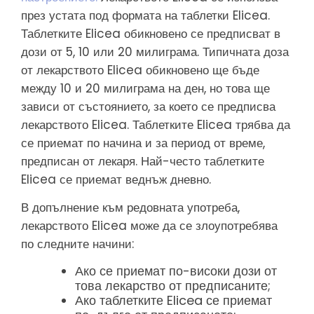
през устата под формата на таблетки Elicea.
Таблетките Elicea обикновено се предписват в
дози от 5, 10 или 20 милиграма. Типичната доза
от лекарството Elicea обикновено ще бъде
между 10 и 20 милиграма на ден, но това ще
зависи от състоянието, за което се предписва
лекарството Elicea. Таблетките Elicea трябва да
се приемат по начина и за период от време,
предписан от лекаря. Най-често таблетките
Elicea се приемат веднъж дневно.
В допълнение към редовната употреба,
лекарството Elicea може да се злоупотребява
по следните начини:
Ако се приемат по-високи дози от
това лекарство от предписаните;
Ако таблетките Elicea се приемат