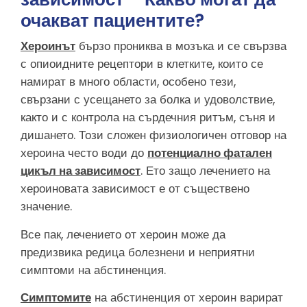
очакват пациентите?
Хероинът
бързо прониква в мозъка и се свързва
с опиоидните рецептори в клетките, които се
намират в много области, особено тези,
свързани с усещането за болка и удоволствие,
както и с контрола на сърдечния ритъм, съня и
дишането. Този сложен физиологичен отговор на
хероина често води до
потенциално фатален
цикъл на зависимост
. Ето защо лечението на
хероиновата зависимост е от съществено
значение.
Все пак, лечението от хероин може да
предизвика редица болезнени и неприятни
симптоми на абстиненция.
Симптомите
на абстиненция от хероин варират