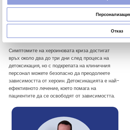
от болезнени симптоми на отнемане често
пречи на
зависимите
да потърсят необходимата
Персонализаци
помощ. Въпреки това, детоксикацията от хероин
в качествен рехабилитационен център близо до
Белград ще ви помогне да облекчите
Отказ
симптомите на отнемане.
Симптомите на хероиновата криза достигат
връх около два до три дни след процеса на
детоксикация, но с подкрепата на клиничния
персонал можете безопасно да преодолеете
зависимостта от хероин. Детоксикацията е най-
ефективното лечение, което помага на
пациентите да се освободят от зависимостта.