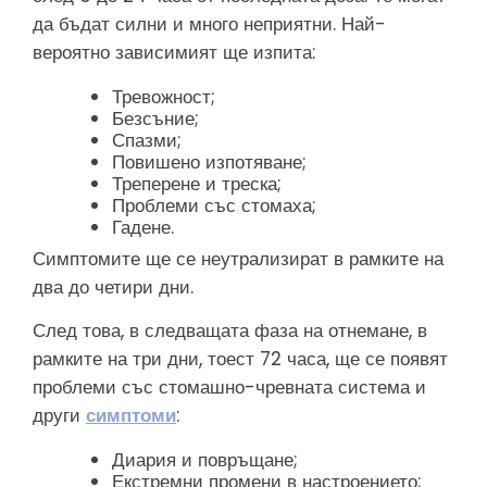
да бъдат силни и много неприятни. Най-
вероятно зависимият ще изпита:
Тревожност;
Безсъние;
Спазми;
Повишено изпотяване;
Треперене и треска;
Проблеми със стомаха;
Гадене.
Симптомите ще се неутрализират в рамките на
два до четири дни.
След това, в следващата фаза на отнемане, в
рамките на три дни, тоест 72 часа, ще се появят
проблеми със стомашно-чревната система и
други
симптоми
:
Диария и повръщане;
Екстремни промени в настроението;