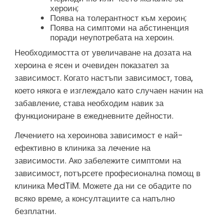
хероин;
Поява на толерантност към хероин;
Поява на симптоми на абстиненция
поради неупотребата на хероин.
Необходимостта от увеличаване на дозата на
хероина е ясен и очевиден показател за
зависимост. Когато настъпи зависимост, това,
което някога е изглеждало като случаен начин на
забавление, става необходим навик за
функциониране в ежедневните дейности.
Лечението на хероинова зависимост е най-
ефективно в клиника за лечение на
зависимости. Ако забележите симптоми на
зависимост, потърсете професионална помощ в
клиника MedTiM. Можете да ни се обадите по
всяко време, а консултациите са напълно
безплатни.