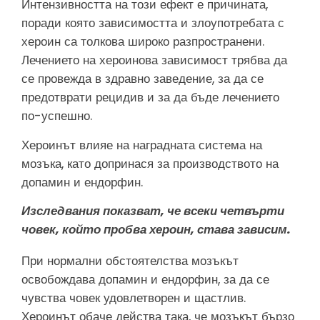
Интензивността на този ефект е причината,
поради която зависимостта и злоупотребата с
хероин са толкова широко разпространени.
Лечението на хероинова зависимост трябва да
се провежда в здравно заведение, за да се
предотврати рецидив и за да бъде лечението
по-успешно.
Хероинът влияе на наградната система на
мозъка, като допринася за производството на
допамин и ендорфин.
Изследвания показват, че всеки четвърти
човек, който пробва хероин, става зависим.
При нормални обстоятелства мозъкът
освобождава допамин и ендорфин, за да се
чувства човек удовлетворен и щастлив.
Хероинът обаче действа така, че мозъкът бързо