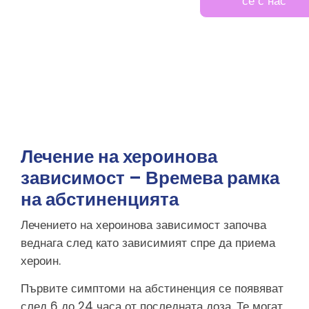
живота си
се с нас
на
правилния
път
Обадете ни се
и си насрочете
разговор с
нашите лекари
Лечение на хероинова
зависимост – Времева рамка
на абстиненцията
Лечението на хероинова зависимост започва
веднага след като зависимият спре да приема
хероин.
Първите симптоми на абстиненция се появяват
след 6 до 24 часа от последната доза. Те могат