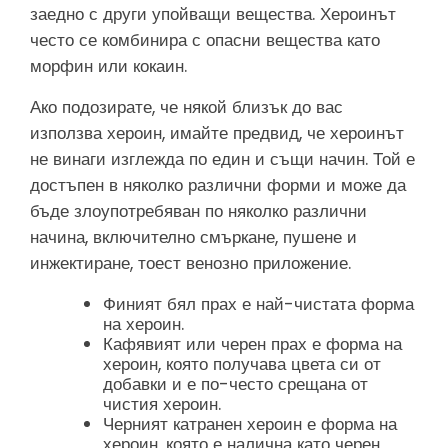
заедно с други упойващи вещества. Хероинът
често се комбинира с опасни вещества като
морфин или кокаин.
Ако подозирате, че някой близък до вас
използва хероин, имайте предвид, че хероинът
не винаги изглежда по един и същи начин. Той е
достъпен в няколко различни форми и може да
бъде злоупотребяван по няколко различни
начина, включително смъркане, пушене и
инжектиране, тоест венозно приложение.
Финият бял прах е най-чистата форма
на хероин.
Кафявият или черен прах е форма на
хероин, която получава цвета си от
добавки и е по-често срещана от
чистия хероин.
Черният катранен хероин е форма на
хероин, която е налична като черен,