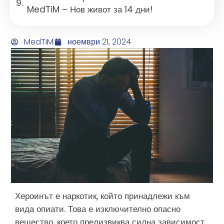
MedTiM – Нов живот за 14 дни!
MedTiM
ноември 21, 2024
Хероинът е наркотик, който принадлежи към
вида опиати. Това е изключително опасно
вещество, което предизвиква силна зависимост.