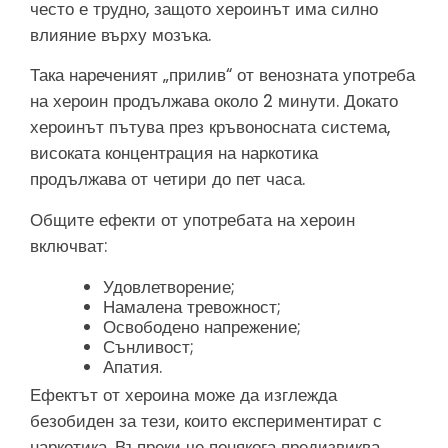
често е трудно, защото хероинът има силно
влияние върху мозъка.
Така нареченият „прилив“ от венозната употреба
на хероин продължава около 2 минути. Докато
хероинът пътува през кръвоносната система,
високата концентрация на наркотика
продължава от четири до пет часа.
Общите ефекти от употребата на хероин
включват:
Удовлетворение;
Намалена тревожност;
Освободено напрежение;
Сънливост;
Апатия.
Ефектът от хероина може да изглежда
безобиден за тези, които експериментират с
наркотика. Въпреки че понякога предизвиква