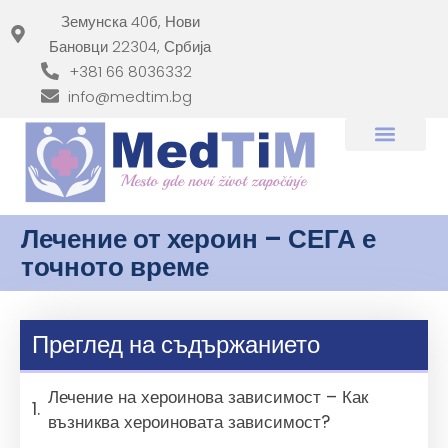
Земунска 40б, Нови
Бановци 22304, Србија
+381 66 8036332
info@medtim.bg
Лечение от хероин – СЕГА е
точното време
Преглед на съдържанието
Лечение на хероинова зависимост – Как
възниква хероиновата зависимост?