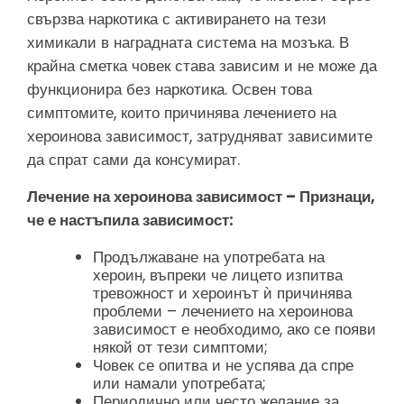
свързва наркотика с активирането на тези
химикали в наградната система на мозъка. В
крайна сметка човек става зависим и не може да
функционира без наркотика. Освен това
симптомите, които причинява лечението на
хероинова зависимост, затрудняват зависимите
да спрат сами да консумират.
Лечение на хероинова зависимост – Признаци,
че е настъпила зависимост:
Продължаване на употребата на
хероин, въпреки че лицето изпитва
тревожност и хероинът ѝ причинява
проблеми – лечението на хероинова
зависимост е необходимо, ако се появи
някой от тези симптоми;
Човек се опитва и не успява да спре
или намали употребата;
Периодично или често желание за