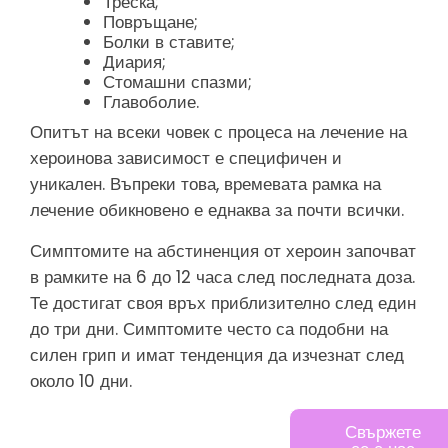
Треска;
Повръщане;
Болки в ставите;
Диария;
Стомашни спазми;
Главоболие.
Опитът на всеки човек с процеса на лечение на
хероинова зависимост е специфичен и
уникален. Въпреки това, времевата рамка на
лечение обикновено е еднаква за почти всички.
Симптомите на абстиненция от хероин започват
в рамките на 6 до 12 часа след последната доза.
Те достигат своя връх приблизително след един
до три дни. Симптомите често са подобни на
силен грип и имат тенденция да изчезнат след
около 10 дни.
Върнете
Свържете