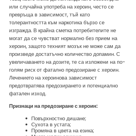
или случайна употреба на хероин, често се
превръща в зависимост, тъй като
толерантността към наркотика бързо се
изгражда. В крайна сметка потребителите не
могат да се чувстват нормално без прием на
хероин, защото техният мозък не може сам да
произведе достатъчно количество допамин. С
увеличаването на дозите, те са изложени на по-
голям риск от фатално предозиране с хероин.
Лечението на хероинова зависимост
предотвратява предозирането и потенциално
фатален изход.
Признаци на предозиране с хероин:
Повърхностно дишане;
Сухота в устата;
Промяна в цвета на езика;