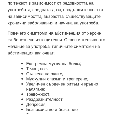
по тежест в зависимост от редовността на
употребата, средната доза, продължителността
на зависимостта, възрастта, съществуващите
хронични заболявания и начина на употреба.
Повечето симптоми на абстиненция от хероин
са болезнено изтощителни. Освен интензивното
желание за употреба, типичните симптоми на
абстиненция включват:
Екстремна мускулна болка;
Течащ нос;
Сълзене на очите;
Мускулни спазми и треперене;
Увеличен сърдечен ритъм и кръвно
налягане;
Тревожност;
Раздразнителност;
Депресия;
Безпокойство и безсъние;