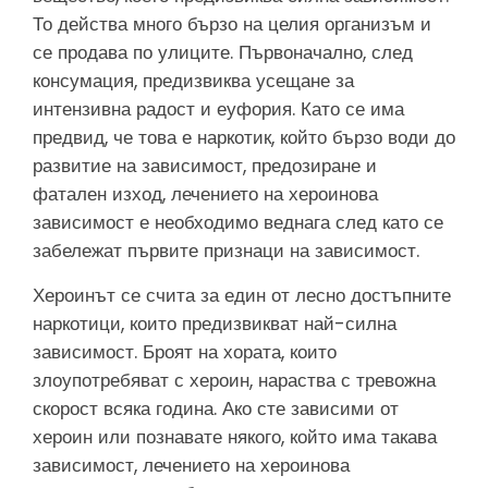
То действа много бързо на целия организъм и
се продава по улиците. Първоначално, след
консумация, предизвиква усещане за
интензивна радост и еуфория. Като се има
предвид, че това е наркотик, който бързо води до
развитие на зависимост, предозиране и
фатален изход, лечението на хероинова
зависимост е необходимо веднага след като се
забележат първите признаци на зависимост.
Хероинът се счита за един от лесно достъпните
наркотици, които предизвикват най-силна
зависимост. Броят на хората, които
злоупотребяват с хероин, нараства с тревожна
скорост всяка година. Ако сте зависими от
хероин или познавате някого, който има такава
зависимост, лечението на хероинова