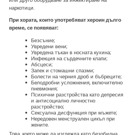
наркотици.
При хората, които употребяват хероин дълго
време, се появяват:
Безсъние;
Увредени вени;
Увредена тъкан в носната кухина;
Инфекция на сърдечните клапи;
Абсцеси;
Запек и стомашни спазми;
Болести на черния дроб и бъбреците;
Белодробни усложнения, включително
пневмония;
Психични разстройства като депресия
и антисоциално личностно
разстройство;
Сексуална дисфункция при мъжете;
Нередовен менструален цикъл при
жените.
Това, което може да изглежда като безобидна