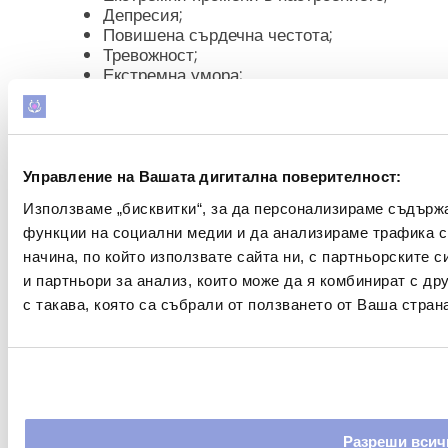
Депресия;
Повишена сърдечна честота;
Тревожност;
Екстремна умора;
Интензивно желание.
Това са най-изразените симптоми, които
предизвиква лечението от хероин. Те
продължават в период от пет до шест дни. След
Управление на Вашата дигитална поверителност:
това се неутрализират и лицето се чувства
Използваме „бисквитки“, за да персонализираме съдърж
много по-добре. Това е острата фаза на
функции на социални медии и да анализираме трафика 
отнемане. Когато зависимият премине през
начина, по който използвате сайта ни, с партньорските 
острите симптоми на отнемане от хероин, той е
и партньори за анализ, които може да я комбинират с д
близо до края на процеса. Острите симптоми на
с такава, която са събрали от ползването от Ваша страна
лечение от хероин варират по продължителност
и сила, но обикновено са леки.
Много хора, които се борят със зависимостта от
хероин, не осъзнават, че имат проблем. Страхът
Разреши всич