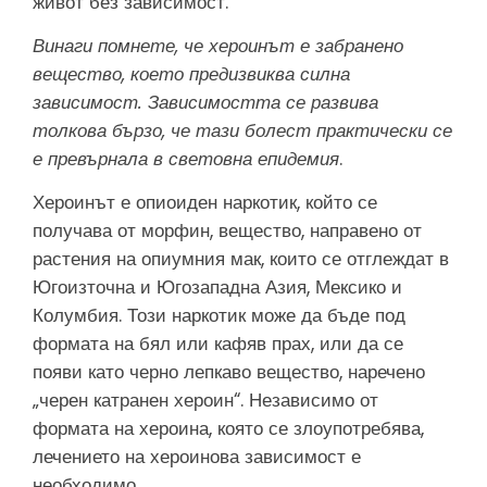
живот без зависимост.
Винаги помнете, че хероинът е забранено
вещество, което предизвиква силна
зависимост. Зависимостта се развива
толкова бързо, че тази болест практически се
е превърнала в световна епидемия
.
Хероинът е опиоиден наркотик, който се
получава от морфин, вещество, направено от
растения на опиумния мак, които се отглеждат в
Югоизточна и Югозападна Азия, Мексико и
Колумбия. Този наркотик може да бъде под
формата на бял или кафяв прах, или да се
появи като черно лепкаво вещество, наречено
„черен катранен хероин“. Независимо от
формата на хероина, която се злоупотребява,
лечението на хероинова зависимост е
необходимо.