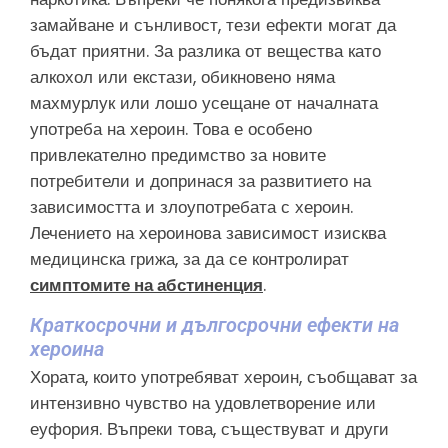
замайване и сънливост, тези ефекти могат да
бъдат приятни. За разлика от вещества като
алкохол или екстази, обикновено няма
махмурлук или лошо усещане от началната
употреба на хероин. Това е особено
привлекателно предимство за новите
потребители и допринася за развитието на
зависимостта и злоупотребата с хероин.
Лечението на хероинова зависимост изисква
медицинска грижа, за да се контролират
симптомите на абстиненция
.
Краткосрочни и дългосрочни ефекти на
хероина
Хората, които употребяват хероин, съобщават за
интензивно чувство на удовлетворение или
еуфория. Въпреки това, съществуват и други