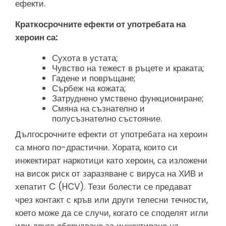
ефекти.
Краткосрочните ефекти от употребата на
хероин са:
Сухота в устата;
Чувство на тежест в ръцете и краката;
Гадене и повръщане;
Сърбеж на кожата;
Затруднено умствено функциониране;
Смяна на съзнателно и
полусъзнателно състояние.
Дългосрочните ефекти от употребата на хероин
са много по-драстични. Хората, които си
инжектират наркотици като хероин, са изложени
на висок риск от заразяване с вируса на ХИВ и
хепатит C (HCV). Тези болести се предават
чрез контакт с кръв или други телесни течности,
което може да се случи, когато се споделят игли
или друго оборудване за инжектиране на