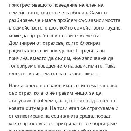
пристрастяващото поведение на член на
семейството, който се е разболял. Самото
разбиране, че имате проблем със зависимостта
в семейството, е шок, който семейството трудно
може да преработи в първите моменти.
Доминиран от страхове, които блокират
рационалното ни поведение. Поради тази
причина, вместо да съдим, ние започваме да
толерираме поведението на зависимите. Така
влизате в системата на съзависимост.
Навлизането в съзависимата система започва
със страх, когато не правим нищо, за да
атакуваме проблема, защото сме под стрес от
новата ситуация. На този етап се страхуваме и
от етикетиране на социалната среда, поради
което проблемът се прикрива, не се обръщаме
към професионалисти и така губим време,