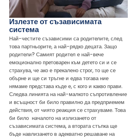
Излезте от съзависимата
система
Най-честите съзависими са родителите, след
това партньорите, а най-рядко децата. Защо
родители? Самият родител е най-вече
емоционално претоварен към детето си и се
страхува, че ако е прекалено строг, то ще се
обърне и ще си тръгне и едва тогава ние
нямаме представа къде е, с кого и какво прави.
Следва линията на най-малкото съпротивление
и всъщност би било правилно да предприемем
действия, от чиято реакция се страхуваме. Това
би било началото на излизането от
съзависимата система, а втората стъпка ще
бъде навлизането в адекватно решаване на