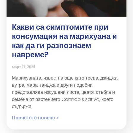
Какви са симптомите при
консумация на марихуана и
как да ги разпознаем
навреме?
март 17, 2025
Марихуаната, известна още като трева, джиджа,
вутра, мара, ганджа и други подобни,
представлява изсушени листа, цветя, стъбла и
семена от растението Cannabis sativa, което
съдържа
Прочетете повече >