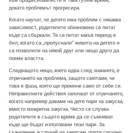
докато проблемът прогресира.
Когато научат, че детето има проблем с някаква
зависимост, родителите обикновено се питат
къде са сбъркали. Те се питат какъв период е
бил, когато са „пропуснали“ живота на детето и
са позволили на някой друг или нещо друго да
поеме властта.
Следващото нещо, което идва след знанието, е
отричането на проблема, защото смятаме, че
това е фаза, която ще премине само от себе си.
Неправилните действия започват от отричането,
когато например даваме на дете пари за закуска,
вместо конкретна закуска. Често се случва
родителите в същото време да се съмняват
къде ще бъдат използвани тези пари. За
съжаление, в случай на зависим, почти сигурно