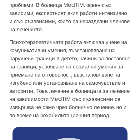
проблеми. В болница MedTiM, освен със
зависими, експертният екип работи интензивно
и със съзависими, които са неразделни членове
на лечението.
Психотерапевтичната работа включва учене на
комуникативни умения, възстановяване на
нарушени граници в детето, начини за поставяне
на граници, усвояване на социални умения за
приемане на отговорност, възстановяване на
изгубено или установяване на самочувствие и
авторитет. Това лечение в болницата за лечение
на зависимости MedTiM със съзависими се
извършва не само чрез болнично лечение, но и
по време на рехабилитационния период.