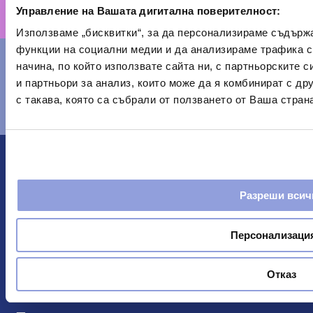
Управление на Вашата дигитална поверителност:
+381 66 8036332
Използваме „бисквитки“, за да персонализираме съдърж
функции на социални медии и да анализираме трафика 
начина, по който използвате сайта ни, с партньорските 
и партньори за анализ, които може да я комбинират с д
Изпратете ни имейл
с такава, която са събрали от ползването от Ваша страна
info@medtim.bg
Център за лечение на зависимости
“MedTiM”
Зависност болести негативно влијае на
Разреши всич
индивида, његову породицу и општествене
односе. Клиника МедТим, благодарећи стручном
Персонализаци
медицинском особљу и јединственим
програмима лечења, лечи било какав облик
зависности, не зависно од тежине, комплексности
Отказ
или интензитета ове болести.