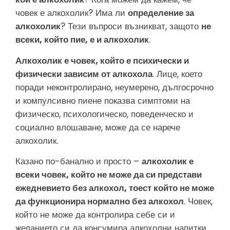
човек е алкохолик? Има ли
определение за
алкохолик
? Тези въпроси възникват, защото
не
всеки, който пие, е и алкохолик
.
Алкохолик е човек, който е психически и
физически зависим от алкохола
. Лице, което
поради неконтролирано, неумерено, дългосрочно
и компулсивно пиене показва симптоми на
физическо, психологическо, поведенческо и
социално влошаване, може да се нарече
алкохолик.
Казано по-банално и просто –
алкохолик е
всеки човек, който не може да си представи
ежедневието без алкохол, тоест който не може
да функционира нормално без алкохол
. Човек,
който не може да контролира себе си и
желанието си да консумира алкохолни напитки,