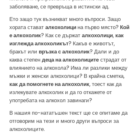
заболяване, се превръща в истински ад.
Ето защо тук възникват много въпроси. Защо
хората стават
алкохолици
на първо място?
Кой
е алкохолик
? Как се държат
алкохолици
,
как
изглежда алкохоликът
? Какъв е животът,
бракът или
връзка с алкохолик
? Дали и до
каква степен
деца на алкохолиците
страдат от
влиянието на алкохола? Има ли разлики между
мъжки и женски алкохолици? В крайна сметка,
как да помогнете на алкохолик
, тоест как да
излекувате алкохолик и да го откажете от
употребата на алкохол завинаги?
В нашия по-нататъшен текст ще се опитаме да
отговорим на тези и много други въпроси за
алкохолиците.