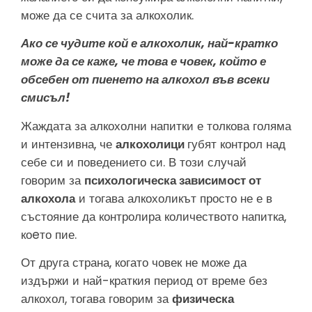
може да се счита за алкохолик.
Ако се чудите кой е алкохолик, най-кратко
може да се каже, че това е човек, който е
обсебен от пиенето на алкохол във всеки
смисъл!
Жаждата за алкохолни напитки е толкова голяма
и интензивна, че
алкохолици
губят контрол над
себе си и поведението си. В този случай
говорим за
психологическа зависимост от
алкохола
и тогава алкохоликът просто не е в
състояние да контролира количеството напитка,
коeто пие.
От друга страна, когато човек не може да
издържи и най-краткия период от време без
алкохол, тогава говорим за
физическа