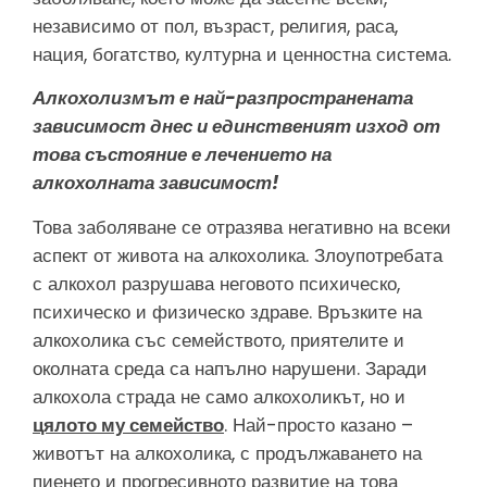
независимо от пол, възраст, религия, раса,
нация, богатство, културна и ценностна система.
Алкохолизмът е най-разпространената
зависимост днес и единственият изход от
това състояние е лечението на
алкохолната зависимост!
Това заболяване се отразява негативно на всеки
аспект от живота на алкохолика. Злоупотребата
с алкохол разрушава неговото психическо,
психическо и физическо здраве. Връзките на
алкохолика със семейството, приятелите и
околната среда са напълно нарушени. Заради
алкохола страда не само алкохоликът, но и
цялото му семейство
. Най-просто казано –
животът на алкохолика, с продължаването на
пиенето и прогресивното развитие на това