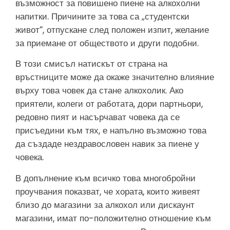
възможност за повишено пиене на алкохолни
напитки. Причините за това са „студентски
живот“, отпускане след положен изпит, желание
за приемане от обществото и други подобни.
В този смисъл натискът от страна на
връстниците може да окаже значително влияние
върху това човек да стане алкохолик. Ако
приятели, колеги от работата, дори партньори,
редовно пият и насърчават човека да се
присъедини към тях, е напълно възможно това
да създаде нездравословен навик за пиене у
човека.
В допълнение към всичко това многобройни
проучвания показват, че хората, които живеят
близо до магазини за алкохол или дискаунт
магазини, имат по-положително отношение към