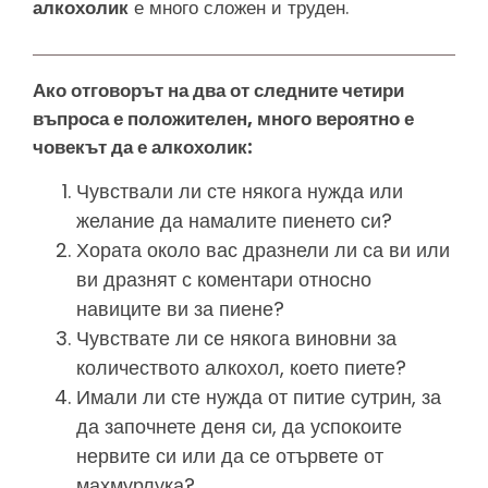
алкохолик
е много сложен и труден.
Ако отговорът на два от следните четири
въпроса е положителен, много вероятно е
човекът да е алкохолик:
Чувствали ли сте някога нужда или
желание да намалите пиенето си?
Хората около вас дразнели ли са ви или
ви дразнят с коментари относно
навиците ви за пиене?
Чувствате ли се някога виновни за
количеството алкохол, което пиете?
Имали ли сте нужда от питие сутрин, за
да започнете деня си, да успокоите
нервите си или да се отървете от
махмурлука?