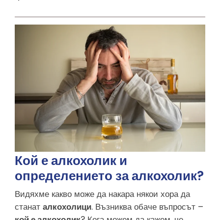
Кой е алкохолик и
определението за алкохолик?
Видяхме какво може да накара някои хора да
станат
алкохолици
. Възниква обаче въпросът –
кой е алкохолик
? Кога можем да кажем, че