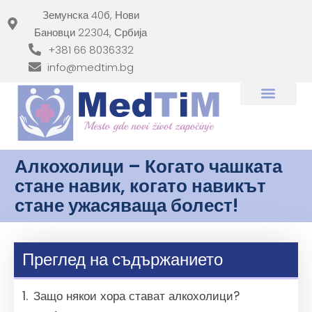
Земунска 40б, Нови
Бановци 22304, Србија
+381 66 8036332
info@medtim.bg
Алкохолици – Когато чашката
стане навик, когато навикът
стане ужасяваща болест!
Преглед на съдържанието
Защо някои хора стават алкохолици?