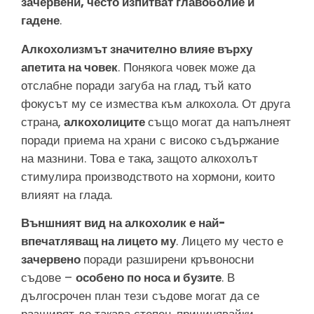
зачервени, често изпитват главоболие и
гадене
.
Алкохолизмът значително влияе върху
апетита на човек
. Понякога човек може да
отслабне поради загуба на глад, тъй като
фокусът му се измества към алкохола. От друга
страна,
алкохолиците
също могат да напълнеят
поради приема на храни с високо съдържание
на мазнини. Това е така, защото алкохолът
стимулира производството на хормони, които
влияят на глада.
Външният вид на алкохолик е най-
впечатляващ на лицето му
. Лицето му често е
зачервено
поради разширени кръвоносни
съдове –
особено по носа и бузите
. В
дългосрочен план тези съдове могат да се
разширят до такава степен, причинявайки