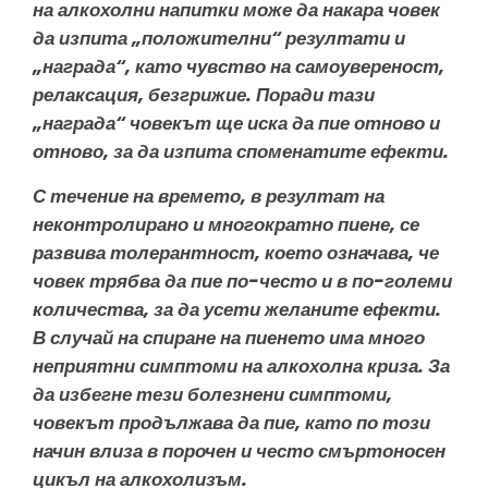
на алкохолни напитки може да накара човек
да изпита „положителни“ резултати и
„награда“, като чувство на самоувереност,
релаксация, безгрижие. Поради тази
„награда“ човекът ще иска да пие отново и
отново, за да изпита споменатите ефекти.
С течение на времето, в резултат на
неконтролирано и многократно пиене, се
развива толерантност, което означава, че
човек трябва да пие по-често и в по-големи
количества, за да усети желаните ефекти.
В случай на спиране на пиенето има много
неприятни симптоми на алкохолна криза. За
да избегне тези болезнени симптоми,
човекът продължава да пие, като по този
начин влиза в порочен и често смъртоносен
цикъл на алкохолизъм.