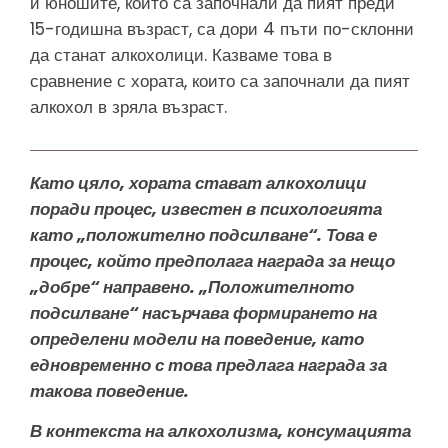
и юношите, които са започнали да пият преди
15-годишна възраст, са дори 4 пъти по-склонни
да станат алкохолици. Казваме това в
сравнение с хората, които са започнали да пият
алкохол в зряла възраст.
Като цяло, хората стават алкохолици
поради процес, известен в психологията
като „положително подсилване“. Това е
процес, който предполага награда за нещо
„добре“ направено. „Положителното
подсилване“ насърчава формирането на
определени модели на поведение, като
едновременно с това предлага награда за
такова поведение.
В контекста на алкохолизма, консумацията