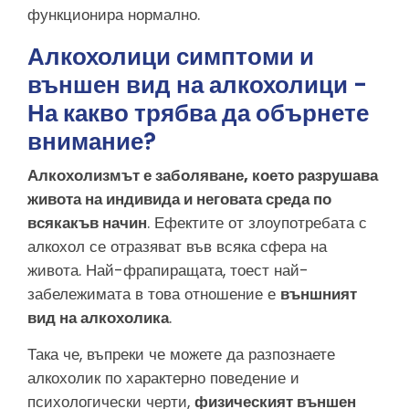
функционира нормално.
Алкохолици симптоми и
външен вид на алкохолици -
На какво трябва да обърнете
внимание?
Алкохолизмът е заболяване, което разрушава
живота на индивида и неговата среда по
всякакъв начин
. Ефектите от злоупотребата с
алкохол се отразяват във всяка сфера на
живота. Най-фрапиращата, тоест най-
забележимата в това отношение е
външният
вид на алкохолика
.
Така че, въпреки че можете да разпознаете
алкохолик по характерно поведение и
психологически черти,
физическият външен