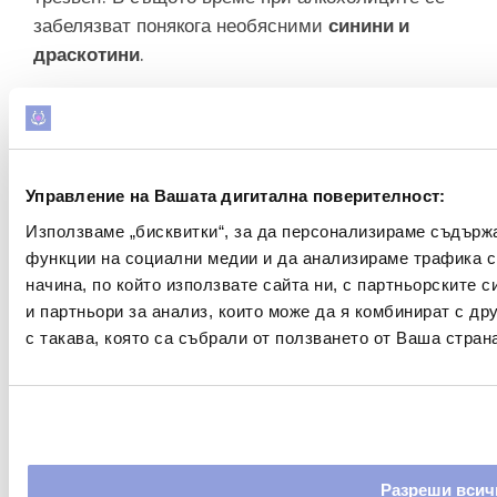
забелязват понякога необясними
синини и
драскотини
.
Ако са налице
чернодробни заболявания от
алкохол
(затлъстяване на черния дроб,
хепатит, цироза),
кожата и склерата може да
пожълтяват
(
жълтеница
).
Управление на Вашата дигитална поверителност:
Алкохолици симптоми и
Използваме „бисквитки“, за да персонализираме съдърж
функции на социални медии и да анализираме трафика 
външен вид на алкохолици -
начина, по който използвате сайта ни, с партньорските 
На какво трябва да обърнете
и партньори за анализ, които може да я комбинират с д
внимание?
с такава, която са събрали от ползването от Ваша страна
Алкохолизъм симптоми
или
признаците, че
някой е алкохолик
, могат да бъдат
изключително незабележими – поне в началото.
Винаги се започва с едно или няколко напитки,
Разреши всич
така че с течение на времето количеството на