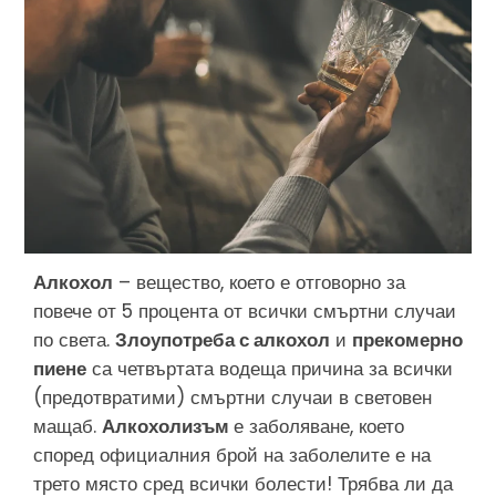
Алкохол
– вещество, което е отговорно за
повече от 5 процента от всички смъртни случаи
по света.
Злоупотреба с алкохол
и
прекомерно
пиене
са четвъртата водеща причина за всички
(предотвратими) смъртни случаи в световен
мащаб.
Алкохолизъм
е заболяване, което
според официалния брой на заболелите е на
трето място сред всички болести! Трябва ли да