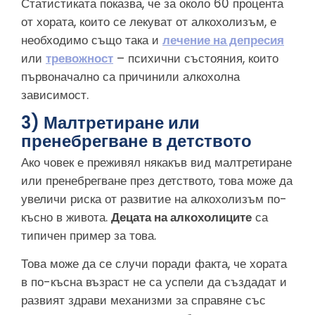
Статистиката показва, че за около 60 процента
от хората, които се лекуват от алкохолизъм, е
необходимо също така и
лечение на депресия
или
тревожност
– психични състояния, които
първоначално са причинили алкохолна
зависимост.
3) Малтретиране или
пренебрегване в детството
Ако човек е преживял някакъв вид малтретиране
или пренебрегване през детството, това може да
увеличи риска от развитие на алкохолизъм по-
късно в живота.
Децата на алкохолиците
са
типичен пример за това.
Това може да се случи поради факта, че хората
в по-късна възраст не са успели да създадат и
развият здрави механизми за справяне със