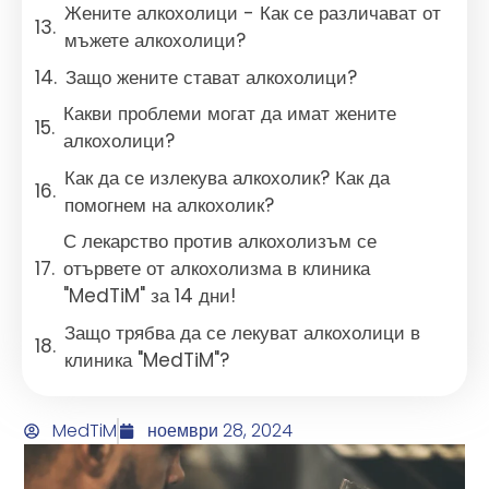
Жените алкохолици - Как се различават от
мъжете алкохолици?
Защо жените стават алкохолици?
Какви проблеми могат да имат жените
алкохолици?
Как да се излекува алкохолик? Как да
помогнем на алкохолик?
С лекарство против алкохолизъм се
отървете от алкохолизма в клиника
"MedTiM" за 14 дни!
Защо трябва да се лекуват алкохолици в
клиника "MedTiM"?
MedTiM
ноември 28, 2024