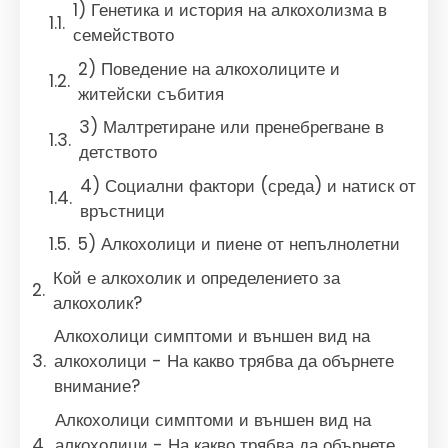
1) Генетика и история на алкохолизма в
семейството
2) Поведение на алкохолиците и
житейски събития
3) Малтретиране или пренебрегване в
детството
4) Социални фактори (среда) и натиск от
връстници
5) Алкохолици и пиене от непълнолетни
Кой е алкохолик и определението за
алкохолик?
Алкохолици симптоми и външен вид на
алкохолици - На какво трябва да обърнете
внимание?
Алкохолици симптоми и външен вид на
алкохолици - На какво трябва да обърнете