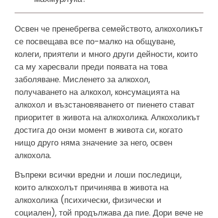
Освен че пренебрегва семейството, алкохоликът
се посвещава все по-малко на общуване,
колеги, приятели и много други дейности, които
са му харесвали преди появата на това
заболяване. Мисленето за алкохол,
получаването на алкохол, консумацията на
алкохол и възстановяването от пиенето стават
приоритет в живота на алкохолика. Алкохоликът
достига до онзи момент в живота си, когато
нищо друго няма значение за него, освен
алкохола.
Въпреки всички вредни и лоши последици,
които алкохолът причинява в живота на
алкохолика (психически, физически и
социален), той продължава да пие. Дори вече не