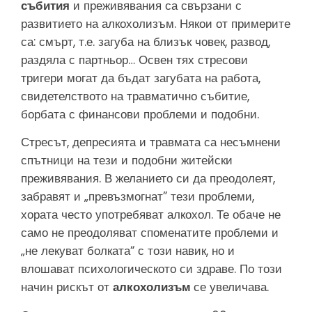
събития
и преживявания са свързани с
развитието на алкохолизъм. Някои от примерите
са: смърт, т.е. загуба на близък човек, развод,
раздяла с партньор… Освен тях стресови
тригери могат да бъдат загубата на работа,
свидетелството на травматично събитие,
борбата с финансови проблеми и подобни.
Стресът, депресията и травмата са несъмнени
спътници на тези и подобни житейски
преживявания. В желанието си да преодолеят,
забравят и „превъзмогнат” тези проблеми,
хората често употребяват алкохол. Те обаче не
само не преодоляват споменатите проблеми и
„не лекуват болката“ с този навик, но и
влошават психологическото си здраве. По този
начин рискът от
алкохолизъм
се увеличава.