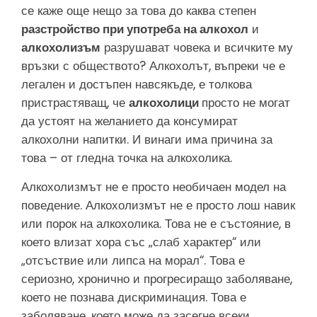
се каже още нещо за това до каква степен
разстройство при употреба на алкохол
и
алкохолизъм
разрушават човека и всичките му
връзки с обществото? Алкохолът, въпреки че е
легален и достъпен навсякъде, е толкова
пристрастяващ, че
алкохолици
просто не могат
да устоят на желанието да консумират
алкохолни напитки. И винаги има причина за
това – от гледна точка на алкохолика.
Алкохолизмът не е просто необичаен модел на
поведение. Алкохолизмът не е просто лош навик
или порок на алкохолика. Това не е състояние, в
което влизат хора със „слаб характер“ или
„отсъствие или липса на морал“. Това е
сериозно, хронично и прогресиращо заболяване,
което не познава дискриминация. Това е
заболяване, което може да засегне всеки,