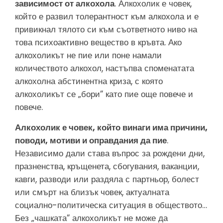
зависимост от алкохола
. Алкохолик е човек,
който е развил толерантност към алкохола и е
привикнал тялото си към съответното ниво на
това психоактивно вещество в кръвта. Ако
алкохоликът не пие или поне намали
количеството алкохол, настъпва споменатата
алкохолна абстинентна криза, с която
алкохоликът се „бори” като пие още повече и
повече.
Алкохолик е човек, който винаги има причини,
поводи, мотиви и оправдания да пие
.
Независимо дали става въпрос за рождени дни,
празненства, кръщенета, сбогувания, ваканции,
кавги, разводи или раздяла с партньор, болест
или смърт на близък човек, актуалната
социално-политическа ситуация в обществото…
Без „чашката” алкохоликът не може да