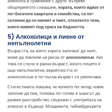
алкохола в сравнение с други. Въпреки
общоприетото схващане,
хората, които идват от
по-богатите квартали и семейства, са по-
склонни да се напият и пият, отколкото тези,
които живеят под прага на бедността
.
5) Алкохолици и пиене от
непълнолетни
Възрастта, на която хората започват да пият,
може да повлияе на риска от
алкохолизъм
. Ако
това се случи в ранна възраст, когато лицето е
още непълнолетно, вероятността от
алкохолизъм в по-късна възраст се увеличава.
Статистиката показва, че колкото по-млад човек
започне да пие, толкова по-голям е шансът да
развие разстройство, свързано с употребата на
алкохол в бъдеще. Младежите, тийнейджърите