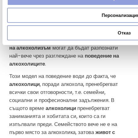
консумираните напитки се увеличава. И така, с
течение на времето,
алкохолици
пият все по-
Персонализаци
често и посягат към алкохолните напитки, за да
се „освободят“ от стреса или да се отпуснат
Отказ
след тежък ден. В това отношение
симптомите
на алкохолизъм
могат да бъдат разпознати
най-вече чрез разглеждане на
поведение на
алкохолиците
.
Този модел на поведение води до факта, че
алкохолици
, поради алкохола, пренебрегват
всички свои отговорности, т.е. семейни,
социални и професионални задължения. В
същото време
алкохолици
пренебрегват
заниманията и хобитата си, които са ги
изпълвали преди. Семейството вече не е на
първо място за алкохолика, затова
живот с