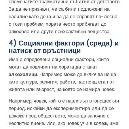
споменатите травматични събития от детството.
За да не признаят, че са били подложени на
насилие като деца и за да се справят по-лесно
с този проблем, хората често прибягват до
алкохола или други психоактивни вещества.
4) Социални фактори (среда) и
натиск от връстници
Има и определени социални фактори, които
могат да повлияят на хората да станат
алкохолици
. Например може да включва неща
като култура, религия, работа, настоящ етап от
живота или възраст, на която се намира човек.
Например, човек, който е навлязъл в юношеския
период, искайки да експериментира или да се
докаже пред обществото, може да започне с
неопитно пиене. Или, ако човек учи в колеж, има