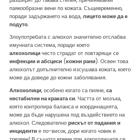
паякообразни вени по кожата. Същевременно,
поради задържането на вода,
лицето може да е
подуто
.
Злоупотребата с алкохол значително отслабва
имунната система, поради което
алкохолици
често страдат от повтарящи се
инфекции и абсцеси
(
кожни рани
). Освен това
алкохолът допълнително изсушава кожата, което
може да доведе до кожни заболявания.
Алкохолици
, особено когато са пияни,
са
нестабилни на краката си
. Частта от мозъка,
която контролира баланса и координацията,
може да бъде нарушена под въздействието на
алкохол. Следователно
рискът от падания и
инциденти
е по-висок, дори когато човек е
трезвен! В същото време при алкохолиците се