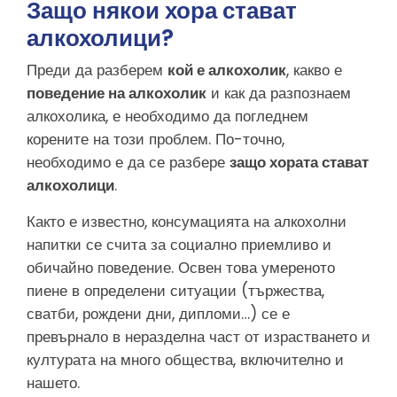
Защо някои хора стават
алкохолици?
Преди да разберем
кой е алкохолик
, какво е
поведение на алкохолик
и как да разпознаем
алкохолика, е необходимо да погледнем
корените на този проблем. По-точно,
необходимо е да се разбере
защо хората стават
алкохолици
.
Както е известно, консумацията на алкохолни
напитки се счита за социално приемливо и
обичайно поведение. Освен това умереното
пиене в определени ситуации (тържества,
сватби, рождени дни, дипломи…) се е
превърнало в неразделна част от израстването и
културата на много общества, включително и
нашето.