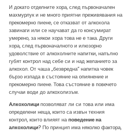
И докато отделните хора, след първоначален
махмурлук и не много приятни преживявания на
прекомерно пиене, се отказват от алкохола
завинаги или се научават да го консумират
умерено, за някои хора това не е така. Други
хора, след първоначалното и илюзорно
удоволствие от алкохолните напитки, напълно
губят контрол над себе си и над желанието за
алкохол. От чаша „безвредна“ напитка човек
бързо изпада в състояние на опиянение и
прекомерно пиене. Това състояние в повечето
случаи води до алкохолизъм.
Алкохолици
позволяват ли си това или има
определени неща, които са извън техния
контрол, които влияят на
поведение на
алкохолици
? По принцип има няколко фактора,