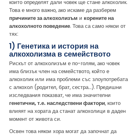
които определят дали човек ще стане алкохолик.
Това е много важно, ако искаме да разберем
причините за алкохолизъм
и
корените на
алкохолното поведение
. Това са само някои от
тях:
1) Генетика и история на
алкохолизма в семейството
Рискът от алкохолизъм е по-голям, ако човек
има близък член на семейството, който е
алкохолик или има проблеми със злоупотребата
с алкохол (родител, брат, сестра…). Предишни
изследвания показват, че има значителни
генетични, т.е. наследствени фактори
, които
влияят на хората да станат алкохолици в даден
момент от живота си.
Освен това някои хора могат да започнат да