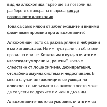
вид на алкохолика
първо ще ви позволи да
разберете отговора на въпроса
как да
разпознаете алкохолик
.
Това са само някои от забележимите и видими
физически промени при алкохолиците:
Алкохолици
често са
разхвърляни
и
небрежни
към хигиената си
. Не им пука дали са облечени
правилно или не.
Кожата им е суха, а очите им
изглеждат уморени и „ранени“
, което е
следствие от
лоша хигиена, дехидратация,
отслабена имунна система и недоспиване
. В
много случаи
алкохолиците се усещат на
алкохол
, т.е. миризмата на алкохол често може
да се усети по дрехите им или в дъха им.
Алкохолиците често са уморени, очите им са