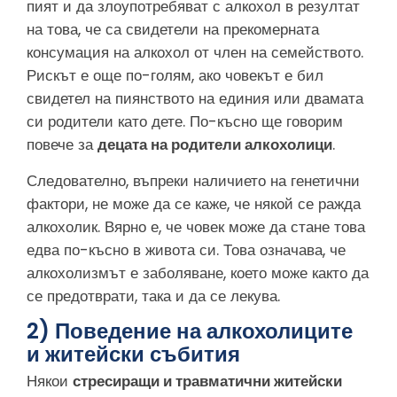
пият и да злоупотребяват с алкохол в резултат
на това, че са свидетели на прекомерната
консумация на алкохол от член на семейството.
Рискът е още по-голям, ако човекът е бил
свидетел на пиянството на единия или двамата
си родители като дете. По-късно ще говорим
повече за
децата на родители алкохолици
.
Следователно, въпреки наличието на генетични
фактори, не може да се каже, че някой се ражда
алкохолик. Вярно е, че човек може да стане това
едва по-късно в живота си. Това означава, че
алкохолизмът е заболяване, което може както да
се предотврати, така и да се лекува.
2) Поведение на алкохолиците
и житейски събития
Някои
стресиращи и травматични житейски